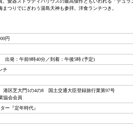
。愛器ストラディバリウスの最高傑作ともいわれる「デュラ
梅まつりでにぎわう湯島天神も参拝。洋食ランチつき。
00円
 出発：午前9時40分／到着：午後5時 (予定)
ンチ
行 港区芝大門1の4の8 国土交通大臣登録旅行業第97号
行業協会会員
ンター『定年時代』