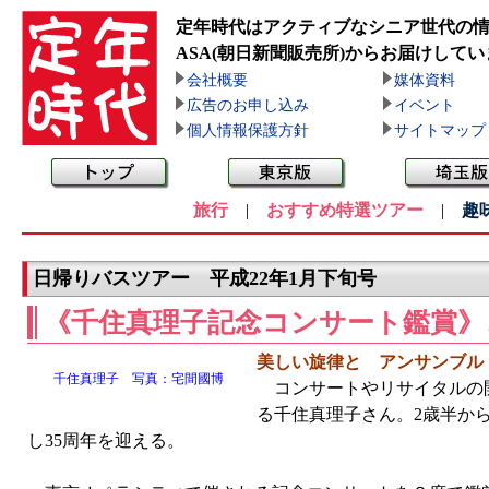
定年時代はアクティブなシニア世代の
ASA(朝日新聞販売所)
からお届けしてい
会社概要
媒体資料
広告のお申し込み
イベント
個人情報保護方針
サイトマップ
旅行
|
おすすめ特選ツアー
|
趣
日帰りバスツアー 平成22年1月下旬号
《千住真理子記念コンサート鑑賞》
美しい旋律と アンサンブル
千住真理子 写真：宅間國博
コンサートやリサイタルの開
る千住真理子さん。2歳半か
し35周年を迎える。