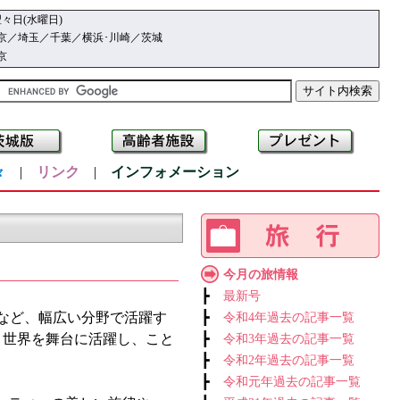
々日(水曜日)
京／埼玉／千葉／横浜･川崎／茨城
京
々
|
リンク
|
インフォメーション
今月の旅情報
┣
最新号
など、幅広い分野で活躍す
┣
令和4年過去の記事一覧
。世界を舞台に活躍し、こと
┣
令和3年過去の記事一覧
┣
令和2年過去の記事一覧
┣
令和元年過去の記事一覧