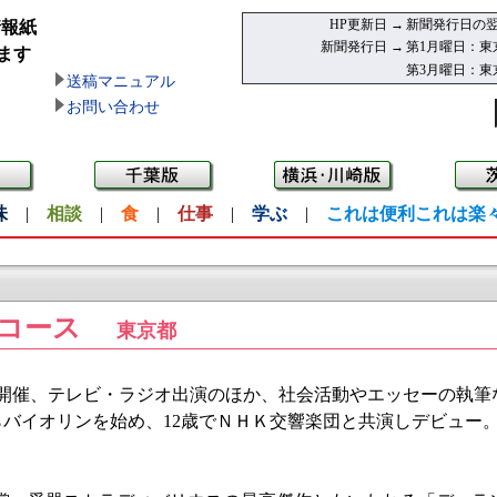
HP更新日 →
新聞発行日の翌
情報紙
新聞発行日 →
第1月曜日：東
ます
第3月曜日：東
送稿マニュアル
お問い合わせ
味
|
相談
|
食
|
仕事
|
学ぶ
|
これは便利これは楽
コース
東京都
催、テレビ・ラジオ出演のほか、社会活動やエッセーの執筆
らバイオリンを始め、12歳でＮＨＫ交響楽団と共演しデビュー