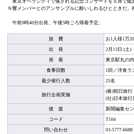
東京オペラシティで催される記念コンサートをＳ席で鑑賞
Ｎ響メンバーとのアンサンブルに酔いしれるひとときだ。
午前9時40分出発、午後5時ごろ帰着予定。
旅 費
お1人様1万20
出 発
2月13日 (土)
発 着
東京駅丸の内
食事回数
1回／洋食ラ
最少催行人数
25名
(株)朝日旅
旅行企画実施
(社)日本旅
後 援
新聞編集セ
コード
T104
問い合わせ
03-5777-6688