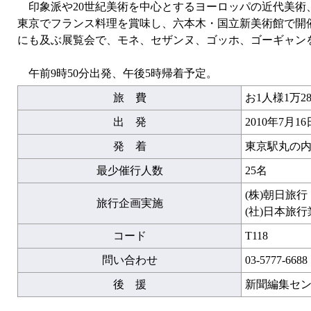
印象派や20世紀美術を中心とするヨーロッパの近代美術
東京でフランス料理を賞味し、六本木・国立新美術館で開催
にも及ぶ展覧会で、モネ、セザンヌ、ゴッホ、ゴーギャン
午前9時50分出発、午後5時帰着予定。
旅 費
お1人様1万28
出 発
2010年7月1
発 着
東京駅丸の内
最少催行人数
25名
(株)朝日旅
旅行企画実施
(社)日本旅
コード
T118
問い合わせ
03-5777-6688
後 援
新聞編集セ