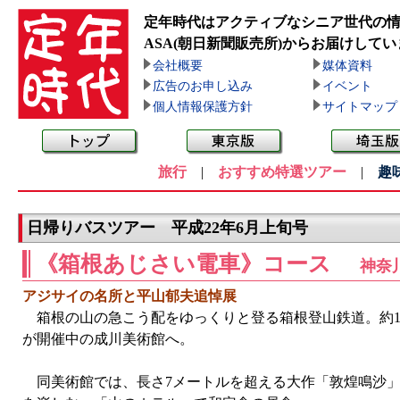
定年時代はアクティブなシニア世代の
ASA(朝日新聞販売所)
からお届けしてい
会社概要
媒体資料
広告のお申し込み
イベント
個人情報保護方針
サイトマップ
旅行
|
おすすめ特選ツアー
|
趣
日帰りバスツアー 平成22年6月上旬号
《箱根あじさい電車》コース
神奈
アジサイの名所と平山郁夫追悼展
箱根の山の急こう配をゆっくりと登る箱根登山鉄道。約1
が開催中の成川美術館へ。
同美術館では、長さ7メートルを超える大作「敦煌鳴沙」