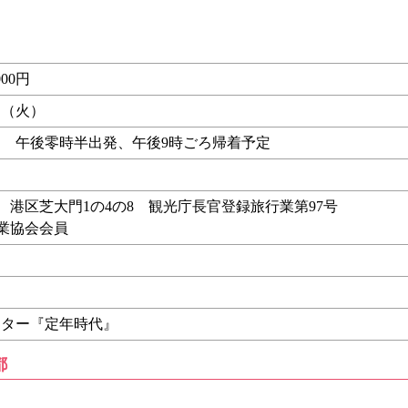
00円
6日（火）
 午後零時半出発、午後9時ごろ帰着予定
行 港区芝大門1の4の8 観光庁長官登録旅行業第97号
行業協会会員
ンター『定年時代』
都