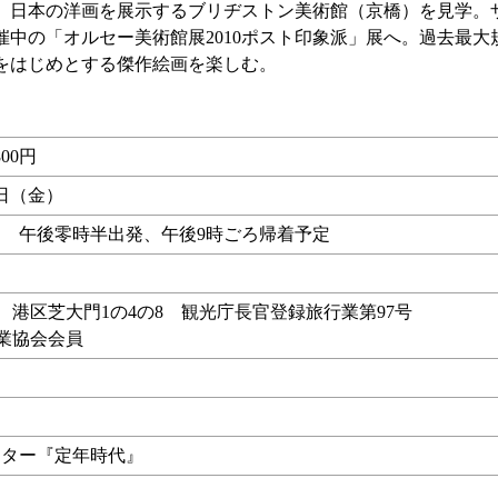
、日本の洋画を展示するブリヂストン美術館（京橋）を見学。
中の「オルセー美術館展2010ポスト印象派」展へ。過去最大
をはじめとする傑作絵画を楽しむ。
00円
6日（金）
 午後零時半出発、午後9時ごろ帰着予定
行 港区芝大門1の4の8 観光庁長官登録旅行業第97号
行業協会会員
ンター『定年時代』