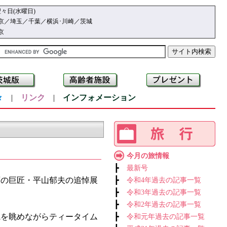
々日(水曜日)
京／埼玉／千葉／横浜･川崎／茨城
京
々
|
リンク
|
インフォメーション
今月の旅情報
┣
最新号
画の巨匠・平山郁夫の追悼展
┣
令和4年過去の記事一覧
┣
令和3年過去の記事一覧
┣
令和2年過去の記事一覧
を眺めながらティータイム
┣
令和元年過去の記事一覧