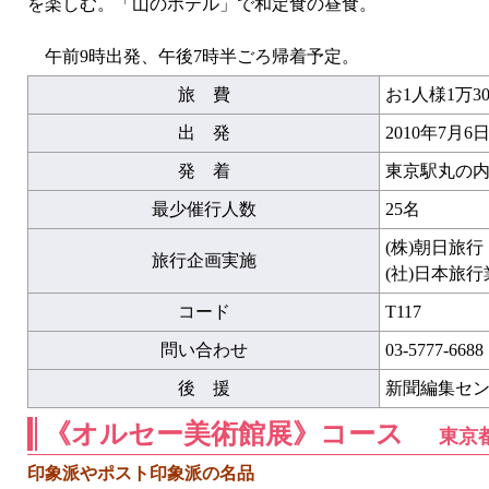
を楽しむ。「山のホテル」で和定食の昼食。
午前9時出発、午後7時半ごろ帰着予定。
旅 費
お1人様1万30
出 発
2010年7月
発 着
東京駅丸の内
最少催行人数
25名
(株)朝日旅
旅行企画実施
(社)日本旅
コード
T117
問い合わせ
03-5777-6688
後 援
新聞編集セ
《オルセー美術館展》コース
東京
印象派やポスト印象派の名品