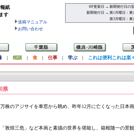
HP更新日 →
新聞発行日の翌
情報紙
新聞発行日 →
第1月曜日：東
ます
第3月曜日：東
送稿マニュアル
お問い合わせ
味
|
相談
|
食
|
仕事
|
学ぶ
|
これは便利これは楽
川県
万株のアジサイを車窓から眺め、昨年12月に亡くなった日本
「敦煌三危」など本画と素描の世界を堪能し、箱根随一の景観