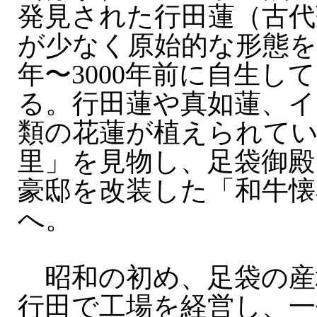
発見された行田蓮（古代
が少なく原始的な形態を持
年〜3000年前に自生し
る。行田蓮や真如蓮、イ
類の花蓮が植えられて
里」を見物し、足袋御殿
豪邸を改装した「和牛懐
へ。
昭和の初め、足袋の産
行田で工場を経営し、一