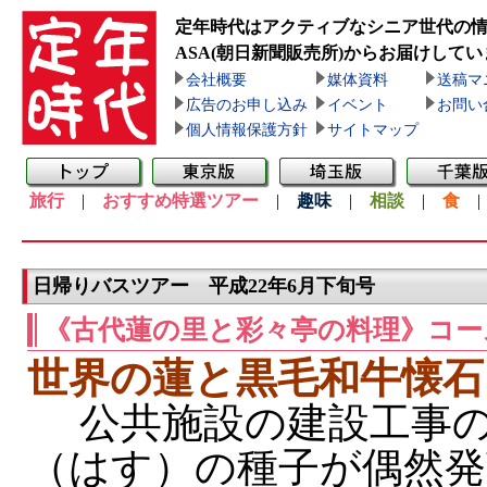
定年時代はアクティブなシニア世代の
ASA(朝日新聞販売所)
からお届けしてい
会社概要
媒体資料
送稿マ
広告のお申し込み
イベント
お問い
個人情報保護方針
サイトマップ
旅行
|
おすすめ特選ツアー
|
趣味
|
相談
|
食
日帰りバスツアー 平成22年6月下旬号
《古代蓮の里と彩々亭の料理》コー
世界の蓮と黒毛和牛懐石
公共施設の建設工事の
（はす）の種子が偶然