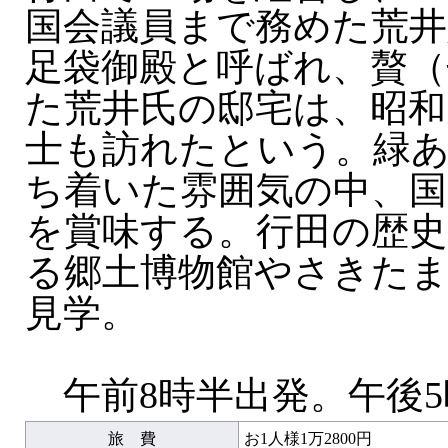
国会議員まで務めた荒井
足袋御殿と呼ばれ、贅（
た荒井氏の邸宅は、昭和
士も訪れたという。緑
ち着いた雰囲気の中、国
を賞味する。行田の歴史
る郷土博物館やさきたま
見学。
午前8時半出発。午後5
旅 費
お1人様1万2800円