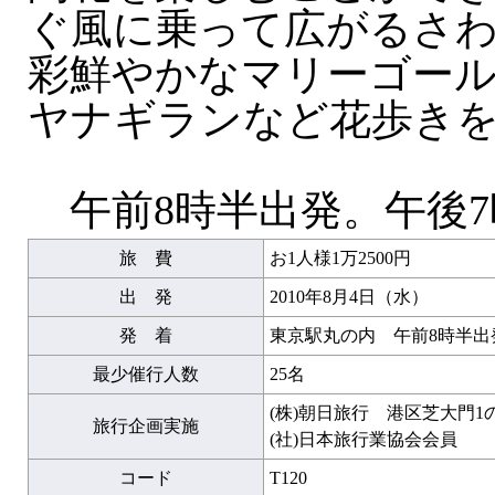
ぐ風に乗って広がるさ
彩鮮やかなマリーゴー
ヤナギランなど花歩き
午前8時半出発。午後7
旅 費
お1人様1万2500円
出 発
2010年8月4日（水）
発 着
東京駅丸の内 午前8時半出
最少催行人数
25名
(株)朝日旅行 港区芝大門1
旅行企画実施
(社)日本旅行業協会会員
コード
T120