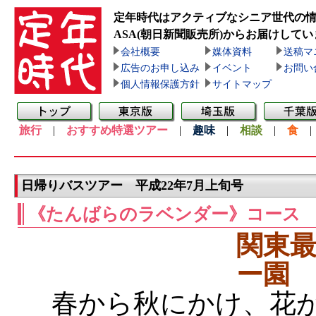
定年時代はアクティブなシニア世代の
ASA(朝日新聞販売所)
からお届けしてい
会社概要
媒体資料
送稿マ
広告のお申し込み
イベント
お問い
個人情報保護方針
サイトマップ
旅行
|
おすすめ特選ツアー
|
趣味
|
相談
|
食
日帰りバスツアー 平成22年7月上旬号
《たんばらのラベンダー》コース
関東
ー園
春から秋にかけ、花が