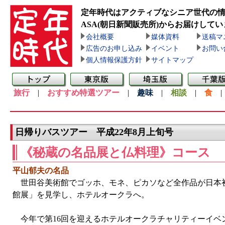
定年時代はアクティブなシニア世代の
ASA(朝日新聞販売所)
からお届けしてい
会社概要
媒体資料
送稿マ
広告のお申し込み
イベント
お問い
個人情報保護方針
サイトマップ
旅行
|
おすすめ特選ツアー
|
趣味
|
相談
|
食
日帰りバスツアー 平成22年8月上旬号
《秘蔵の名品展と仏料理》コース
平山郁夫の名品
世田谷美術館でゴッホ、モネ、ピカソなど全作品が日本
館展」を見学し、ホテルオークラへ。
今年で第16回を迎えるホテルオークラチャリティーイベ