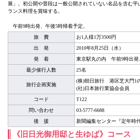
展」。初公開や普段は一般公開されていない名品を含む平山
ランス料理を賞味する。
午前9時出発、午後5時帰着予定。
旅 費
お1人様1万3500円
出 発
2010年8月25日（水）
発 着
東京駅丸の内 午前9時出発
最少催行人数
25名
(株)朝日旅行 港区芝大門1
旅行企画実施
(社)日本旅行業協会会員
コード
T122
問い合わせ
03-5777-6688
後 援
新聞編集センター『定年時
《旧日光御用邸と生ゆば》コース