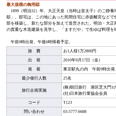
最大規模の御用邸
1899（明治32）年、大正天皇（当時は皇太子）のご静
邸」。邸宅は、この地にあった民間住宅に赤坂離宮などで
部を移築し、新たな部分を加えて造営された。明治・大正
の貴重な木造建築を見学し、「ますだや」で生ゆば料理を
午前9時出発、午後6時帰着予定。
旅 費
お1人様1万2800円
出 発
2010年9月17日（金）
発 着
東京駅丸の内 午前9時出発
最少催行人数
25名
(株)朝日旅行 港区芝大門1
旅行企画実施
(社)日本旅行業協会会員
コード
T123
問い合わせ
03-5777-6688