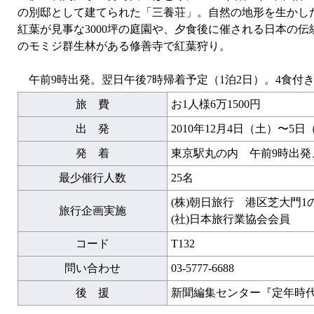
の別邸として建てられた「三養荘」。自然の地形を生かし
紅葉が見事な3000坪の庭園や、夕食後に催される日本の
のモミジ群生林がある修善寺で紅葉狩り。
午前9時出発。翌日午後7時帰着予定（1泊2日）。4食付
旅 費
お1人様6万1500円
出 発
2010年12月4日（土）〜5日
発 着
東京駅丸の内 午前9時出発
最少催行人数
25名
(株)朝日旅行 港区芝大門1
旅行企画実施
(社)日本旅行業協会会員
コード
T132
問い合わせ
03-5777-6688
後 援
新聞編集センター『定年時