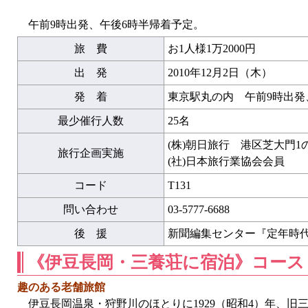
午前9時出発、午後6時半帰着予定。
旅 費
お1人様1万2000円
出 発
2010年12月2日（木）
発 着
東京駅丸の内 午前9時出発
最少催行人数
25名
(株)朝日旅行 港区芝大門1
旅行企画実施
(社)日本旅行業協会会員
コード
T131
問い合わせ
03-5777-6688
後 援
新聞編集センター『定年時
《伊豆長岡・三養荘に宿泊》コース
趣のある老舗旅館
伊豆長岡温泉・狩野川のほとりに1929（昭和4）年、旧