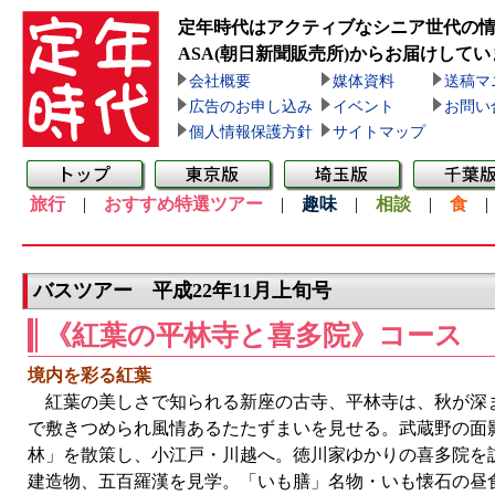
定年時代はアクティブなシニア世代の
ASA(朝日新聞販売所)
からお届けしてい
会社概要
媒体資料
送稿マ
広告のお申し込み
イベント
お問い
個人情報保護方針
サイトマップ
旅行
|
おすすめ特選ツアー
|
趣味
|
相談
|
食
バスツアー 平成22年11月上旬号
《紅葉の平林寺と喜多院》コース
境内を彩る紅葉
紅葉の美しさで知られる新座の古寺、平林寺は、秋が深
で敷きつめられ風情あるたたずまいを見せる。武蔵野の面
林」を散策し、小江戸・川越へ。徳川家ゆかりの喜多院を
建造物、五百羅漢を見学。「いも膳」名物・いも懐石の昼