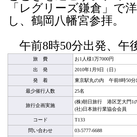
「レグリーズ鎌倉」で
し、鶴岡八幡宮参拝。
午前8時50分出発、午
旅 費
お1人様1万7000円
出 発
2010年1月9日（日）
発 着
東京駅丸の内 午前8時50
最少催行人数
25名
(株)朝日旅行 港区芝大門1
旅行企画実施
(社)日本旅行業協会会員
コード
T133
問い合わせ
03-5777-6688