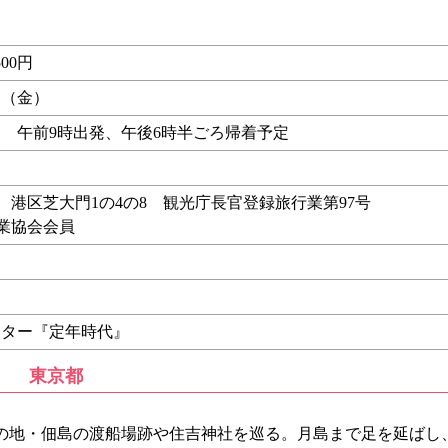
。
00円
1日（金）
 午前9時出発、午後6時半ごろ帰着予定
行 港区芝大門1の4の8 観光庁長官登録旅行業第97号
行業協会会員
ンター『定年時代』
東京都
地・佃島の渡船場跡や住吉神社を巡る。月島まで足を延ばし