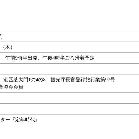
円
7日（木）
 午前9時半出発、午後4時半ごろ帰着予定
行 港区芝大門1の4の8 観光庁長官登録旅行業第97号
行業協会会員
ンター『定年時代』