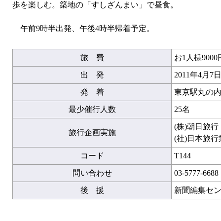
歩を楽しむ。築地の「すしざんまい」で昼食。
午前9時半出発、午後4時半帰着予定。
旅 費
お1人様9000
出 発
2011年4月
発 着
東京駅丸の内
最少催行人数
25名
(株)朝日旅
旅行企画実施
(社)日本旅
コード
T144
問い合わせ
03-5777-6688
後 援
新聞編集セ