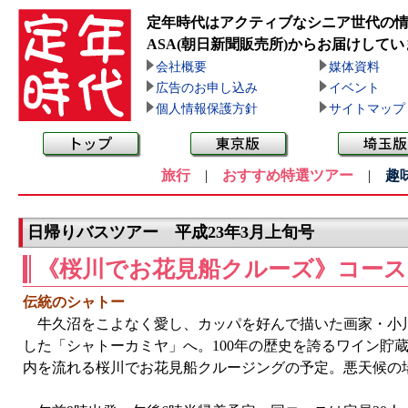
定年時代はアクティブなシニア世代の
ASA(朝日新聞販売所)
からお届けしてい
会社概要
媒体資料
広告のお申し込み
イベント
個人情報保護方針
サイトマップ
旅行
|
おすすめ特選ツアー
|
趣
日帰りバスツアー 平成23年3月上旬号
《桜川でお花見船クルーズ》コース
伝統のシャトー
牛久沼をこよなく愛し、カッパを好んで描いた画家・小川芋
した「シャトーカミヤ」へ。100年の歴史を誇るワイン貯
内を流れる桜川でお花見船クルージングの予定。悪天候の