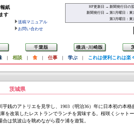
HP更新日 →
新聞発行日の翌
情報紙
新聞発行日 →
第1月曜日：東
ます
第3月曜日：東
送稿マニュアル
お問い合わせ
味
|
相談
|
食
|
仕事
|
学ぶ
|
これは便利これは楽
茨城県
銭のアトリエを見学し、1903（明治36）年に日本初の本格
蔵庫を改装したレストランでランチを賞味する。桜咲くシャト
場合は筑波山を眺めながら霞ケ浦を遊覧。