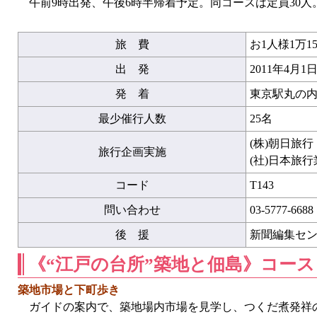
午前9時出発、午後6時半帰着予定。同コースは定員30人
旅 費
お1人様1万15
出 発
2011年4月
発 着
東京駅丸の内
最少催行人数
25名
(株)朝日旅
旅行企画実施
(社)日本旅
コード
T143
問い合わせ
03-5777-6688
後 援
新聞編集セ
《“江戸の台所”築地と佃島》コース
築地市場と下町歩き
ガイドの案内で、築地場内市場を見学し、つくだ煮発祥の