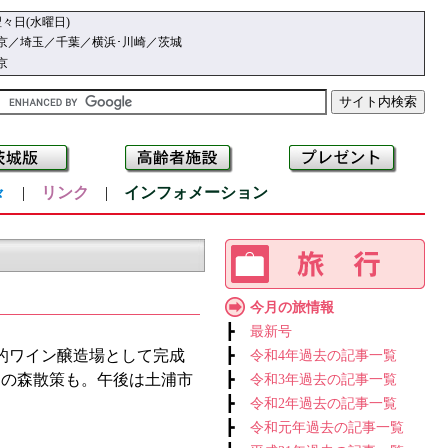
々日(水曜日)
京／埼玉／千葉／横浜･川崎／茨城
京
々
|
リンク
|
インフォメーション
今月の旅情報
┣
最新号
的ワイン醸造場として完成
┣
令和4年過去の記事一覧
ーの森散策も。午後は土浦市
┣
令和3年過去の記事一覧
┣
令和2年過去の記事一覧
┣
令和元年過去の記事一覧