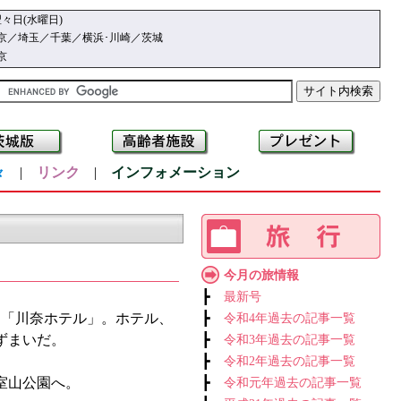
々日(水曜日)
京／埼玉／千葉／横浜･川崎／茨城
京
々
|
リンク
|
インフォメーション
今月の旅情報
┣
最新号
た「川奈ホテル」。ホテル、
┣
令和4年過去の記事一覧
ずまいだ。
┣
令和3年過去の記事一覧
┣
令和2年過去の記事一覧
室山公園へ。
┣
令和元年過去の記事一覧