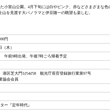
た小室山公園。4月下旬には白やピンク、赤などさまざまな色の
士山を見渡す大パノラマと伊豆随一の眺望も楽しむ。
00円
8日（木）
 午前9時出発、午後7時ごろ帰着予定
行 港区芝大門1の4の8 観光庁長官登録旅行業第97号
行業協会会員
ンター『定年時代』