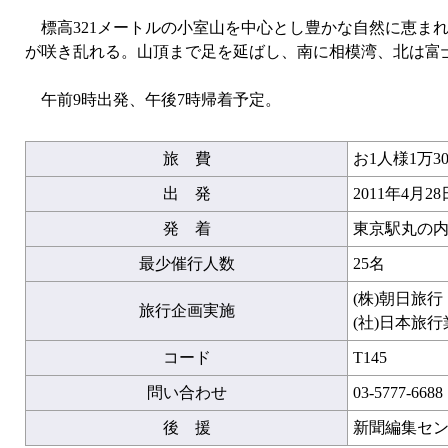
標高321メートルの小室山を中心とし豊かな自然に恵まれ
が咲き乱れる。山頂まで足を延ばし、南に相模湾、北は富
午前9時出発、午後7時帰着予定。
旅 費
お1人様1万30
出 発
2011年4月2
発 着
東京駅丸の内
最少催行人数
25名
(株)朝日旅
旅行企画実施
(社)日本旅
コード
T145
問い合わせ
03-5777-6688
後 援
新聞編集セ