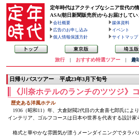
定年時代はアクティブなシニア世代の
ASA(朝日新聞販売所)
からお届けしてい
会社概要
媒体資料
広告のお申し込み
イベント
個人情報保護方針
サイトマップ
旅行
|
おすすめ特選ツアー
|
趣
日帰りバスツアー 平成23年3月下旬号
《川奈ホテルのランチのツツジ》
歴史ある洋風ホテル
1936（昭和11）年、大倉財閥2代目の大倉喜七郎氏に
インテリア、ゴルフコースは日本や世界を代表する設計家
格式と華やかな雰囲気が漂うメーンダイニングでタラバ