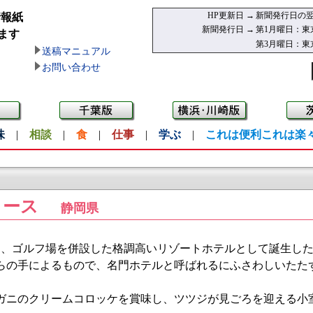
HP更新日 →
新聞発行日の翌
情報紙
新聞発行日 →
第1月曜日：東
ます
第3月曜日：東
送稿マニュアル
お問い合わせ
味
|
相談
|
食
|
仕事
|
学ぶ
|
これは便利これは楽
コース
静岡県
より、ゴルフ場を併設した格調高いリゾートホテルとして誕生し
らの手によるもので、名門ホテルと呼ばれるにふさわしいたた
ガニのクリームコロッケを賞味し、ツツジが見ごろを迎える小