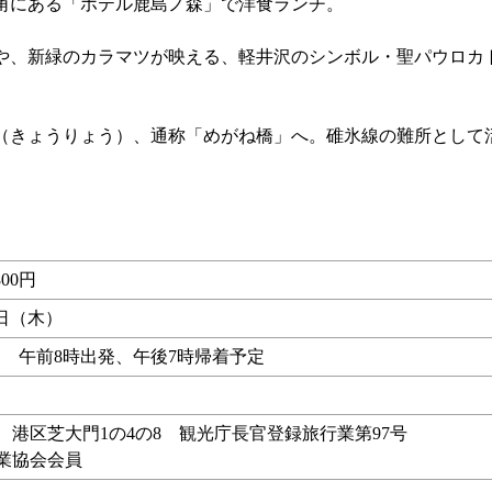
角にある「ホテル鹿島ノ森」で洋食ランチ。
、新緑のカラマツが映える、軽井沢のシンボル・聖パウロカ
きょうりょう）、通称「めがね橋」へ。碓氷線の難所として
。
00円
9日（木）
 午前8時出発、午後7時帰着予定
行 港区芝大門1の4の8 観光庁長官登録旅行業第97号
行業協会会員