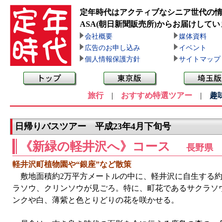
定年時代はアクティブなシニア世代の
ASA(朝日新聞販売所)
からお届けしてい
会社概要
媒体資料
広告のお申し込み
イベント
個人情報保護方針
サイトマップ
旅行
|
おすすめ特選ツアー
|
趣
日帰りバスツアー 平成23年4月下旬号
《新緑の軽井沢へ》コース
長野県
軽井沢町植物園や“銀座”など散策
敷地面積約2万平方メートルの中に、軽井沢に自生する約1
ラソウ、クリンソウが見ごろ。特に、町花であるサクラソウ
ンクや白、薄紫と色とりどりの花を咲かせる。