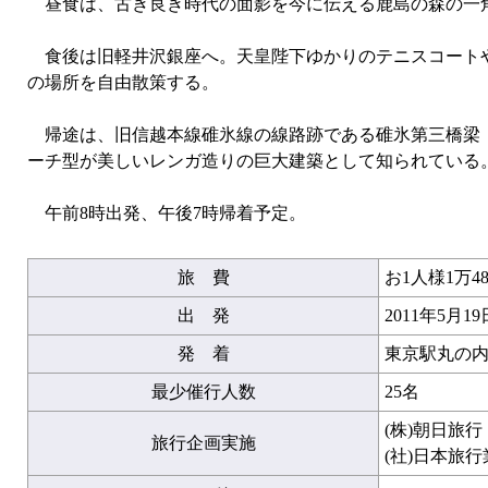
昼食は、古き良き時代の面影を今に伝える鹿島の森の一
食後は旧軽井沢銀座へ。天皇陛下ゆかりのテニスコートや
の場所を自由散策する。
帰途は、旧信越本線碓氷線の線路跡である碓氷第三橋梁（
ーチ型が美しいレンガ造りの巨大建築として知られている
午前8時出発、午後7時帰着予定。
旅 費
お1人様1万48
出 発
2011年5月1
発 着
東京駅丸の内
最少催行人数
25名
(株)朝日旅
旅行企画実施
(社)日本旅