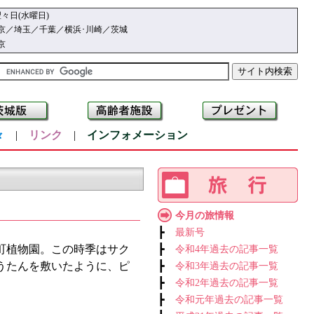
々日(水曜日)
京／埼玉／千葉／横浜･川崎／茨城
京
々
|
リンク
|
インフォメーション
今月の旅情報
┣
最新号
沢町植物園。この時季はサク
┣
令和4年過去の記事一覧
うたんを敷いたように、ピ
┣
令和3年過去の記事一覧
┣
令和2年過去の記事一覧
┣
令和元年過去の記事一覧