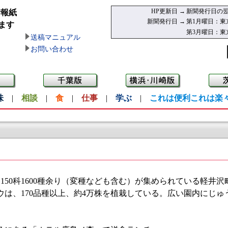
HP更新日 →
新聞発行日の翌
情報紙
新聞発行日 →
第1月曜日：東
ます
第3月曜日：東
送稿マニュアル
お問い合わせ
味
|
相談
|
食
|
仕事
|
学ぶ
|
これは便利これは楽
50科1600種余り（変種なども含む）が集められている軽井
は、170品種以上、約4万株を植栽している。広い園内にじゅ