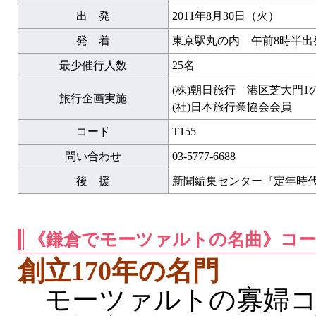
出 発
2011年8月30日（火）
発 着
東京駅丸の内 午前8時半出
最少催行人数
25名
(株)朝日旅行 港区芝大門1
旅行企画実施
(社)日本旅行業協会会員
コード
T155
問い合わせ
03-5777-6688
後 援
新聞編集センター『定年時
《鎌倉でモーツァルトの名曲》コ
創立170年の名門
モーツァルトの寡婦コ