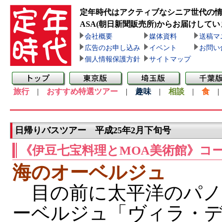
定年時代はアクティブなシニア世代の
ASA(朝日新聞販売所)
からお届けしてい
会社概要
媒体資料
送稿マ
広告のお申し込み
イベント
お問い
個人情報保護方針
サイトマップ
旅行
|
おすすめ特選ツアー
|
趣味
|
相談
|
食
日帰りバスツアー 平成25年2月下旬号
《伊豆七宝料理とMOA美術館》コ
海のオーベルジュ
目の前に太平洋のパノ
ーベルジュ「ヴィラ・