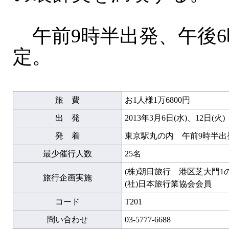
午前9時半出発、午後6
定。
旅 費
お1人様1万6800円
出 発
2013年3月6日(水)、12日(火)
発 着
東京駅丸の内 午前9時半出
最少催行人数
25名
(株)朝日旅行 港区芝大門1
旅行企画実施
(社)日本旅行業協会会員
コード
T201
問い合わせ
03-5777-6688