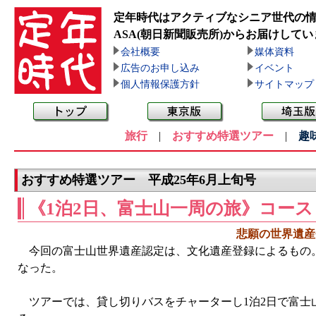
定年時代はアクティブなシニア世代の
ASA(朝日新聞販売所)
からお届けしてい
会社概要
媒体資料
広告のお申し込み
イベント
個人情報保護方針
サイトマップ
旅行
|
おすすめ特選ツアー
|
趣
おすすめ特選ツアー 平成25年6月上旬号
《1泊2日、富士山一周の旅》コース
悲願の世界遺産
今回の富士山世界遺産認定は、文化遺産登録によるもの。
なった。
ツアーでは、貸し切りバスをチャーターし1泊2日で富士