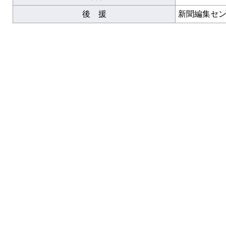
後 援
新聞編集セ