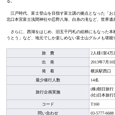
る。
江戸時代、富士登山を目指す富士講の拠点となった「おし
北口本宮富士浅間神社や忍野八海、白糸の滝など、世界遺
さらに、西湖をはじめ、旧五千円札の絵柄にもなった本栖
うとう」など、地元でしか楽しめない富士山グルメも堪能す
旅 費
2人様1室4万2
出 発
2013年7月1
発 着
横浜駅西口 
最少催行人数
14名
(株)朝日旅
旅行企画実施
(社)日本旅
コード
T160
問い合わせ
03-5777-6688