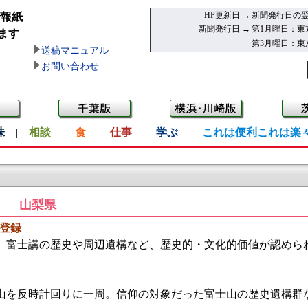
HP更新日 →
新聞発行日の翌
情報紙
新聞発行日 →
第1月曜日：東
ます
第3月曜日：東
送稿マニュアル
お問い合わせ
味
|
相談
|
食
|
仕事
|
学ぶ
|
これは便利これは楽
山梨県
登録
富士講の歴史や周辺遺構など、歴史的・文化的価値が認められ
山を反時計回りに一周。信仰の対象だった富士山の歴史遺構群