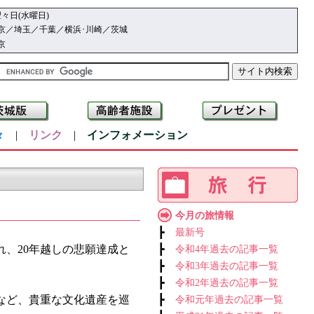
々日(水曜日)
京／埼玉／千葉／横浜･川崎／茨城
京
々
|
リンク
|
インフォメーション
今月の旅情報
┣
最新号
、20年越しの悲願達成と
┣
令和4年過去の記事一覧
┣
令和3年過去の記事一覧
┣
令和2年過去の記事一覧
など、貴重な文化遺産を巡
┣
令和元年過去の記事一覧