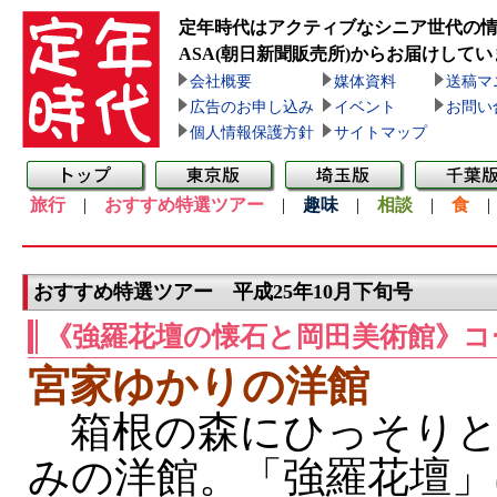
定年時代はアクティブなシニア世代の
ASA(朝日新聞販売所)
からお届けしてい
会社概要
媒体資料
送稿マ
広告のお申し込み
イベント
お問い
個人情報保護方針
サイトマップ
旅行
|
おすすめ特選ツアー
|
趣味
|
相談
|
食
おすすめ特選ツアー 平成25年10月下旬号
《強羅花壇の懐石と岡田美術館》コ
宮家ゆかりの洋館
箱根の森にひっそりと
みの洋館。「強羅花壇」