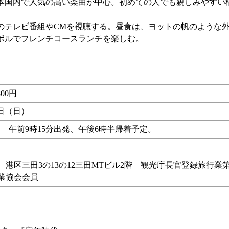
本国内で人気の高い楽曲が中心。初めての人でも親しみやすい
テレビ番組やCMを視聴する。昼食は、ヨットの帆のような
ボルでフレンチコースランチを楽しむ。
00円
8日（日）
 午前9時15分出発、午後6時半帰着予定。
行 港区三田3の13の12三田MTビル2階 観光庁長官登録旅行業第
行業協会会員