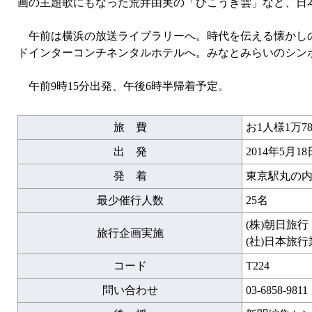
画の主題歌にもなった荒井由実の「ひこうき雲」など、日
午前は横浜の放送ライブラリーへ。時代を伝える懐かしの
ドインターコンチネンタルホテルへ。みなとみらいのシン
午前9時15分出発、午後6時半帰着予定。
旅 費
お1人様1万78
出 発
2014年5月1
発 着
東京駅丸の内
最少催行人数
25名
(株)朝日旅
旅行企画実施
(社)日本旅
コード
T224
問い合わせ
03-6858-9811