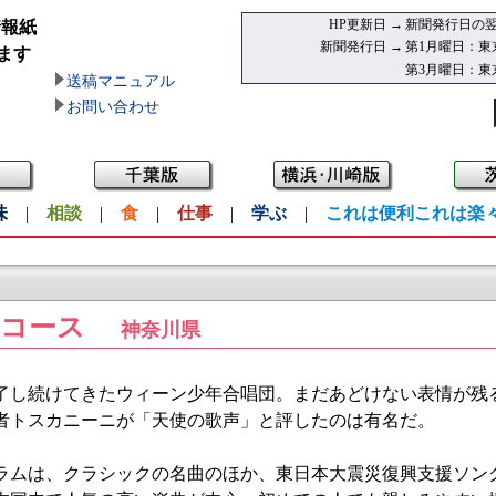
HP更新日 →
新聞発行日の翌
情報紙
新聞発行日 →
第1月曜日：東
ます
第3月曜日：東
送稿マニュアル
お問い合わせ
味
|
相談
|
食
|
仕事
|
学ぶ
|
これは便利これは楽
》コース
神奈川県
魅了し続けてきたウィーン少年合唱団。まだあどけない表情が残
者トスカニーニが「天使の歌声」と評したのは有名だ。
ムは、クラシックの名曲のほか、東日本大震災復興支援ソン