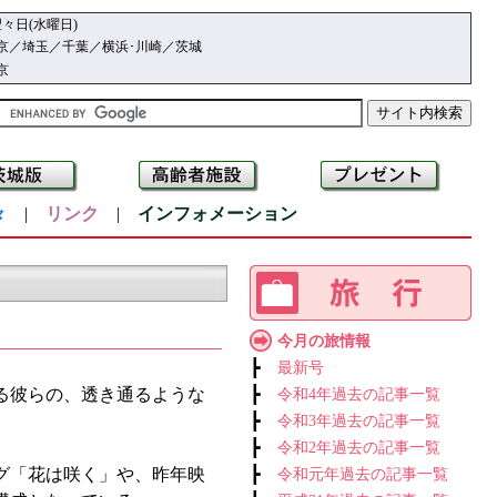
々日(水曜日)
京／埼玉／千葉／横浜･川崎／茨城
京
々
|
リンク
|
インフォメーション
今月の旅情報
┣
最新号
る彼らの、透き通るような
┣
令和4年過去の記事一覧
┣
令和3年過去の記事一覧
┣
令和2年過去の記事一覧
グ「花は咲く」や、昨年映
┣
令和元年過去の記事一覧