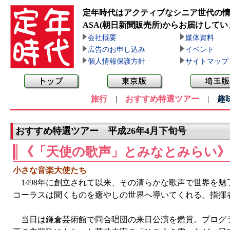
定年時代はアクティブなシニア世代の
ASA(朝日新聞販売所)
からお届けしてい
会社概要
媒体資料
広告のお申し込み
イベント
個人情報保護方針
サイトマップ
旅行
|
おすすめ特選ツアー
|
趣
おすすめ特選ツアー 平成26年4月下旬号
《「天使の歌声」とみなとみらい
小さな音楽大使たち
1498年に創立されて以来、その清らかな歌声で世界を
コーラスは聞くものを癒やしの世界へ導いてくれる。指揮
当日は鎌倉芸術館で同合唱団の来日公演を鑑賞。プログラ