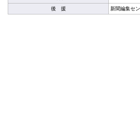
後 援
新聞編集セ