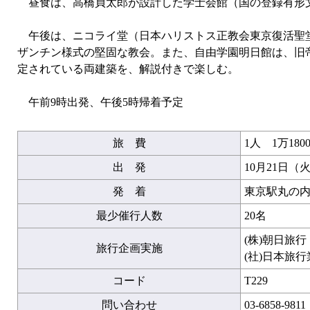
昼食は、高橋貞太郎が設計した学士会館（国の登録有形文
午後は、ニコライ堂（日本ハリストス正教会東京復活聖堂
ザンチン様式の堅固な教会。また、自由学園明日館は、旧
定されている両建築を、解説付きで楽しむ。
午前9時出発、午後5時帰着予定
旅 費
1人 1万180
出 発
10月21日（
発 着
東京駅丸の内
最少催行人数
20名
(株)朝日旅
旅行企画実施
(社)日本旅
コード
T229
問い合わせ
03-6858-9811