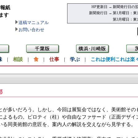
HP更新日 →
新聞発行日の翌
情報紙
新聞発行日 →
第1月曜日：東
ます
第3月曜日：東
送稿マニュアル
お問い合わせ
味
|
相談
|
食
|
仕事
|
学ぶ
|
これは便利これは楽
都
が多いだろう。しかし、今回は展覧会ではなく、美術館その
によるもの。ピロティ（柱）や自由なファサード（正面デザイ
いる同美術館の意匠を、案内人の解説を交えながら見学する。