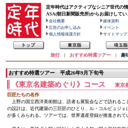
定年時代はアクティブなシニア世代の
ASA(朝日新聞販売所)
からお届けしてい
会社概要
媒体資料
広告のお申し込み
イベント
個人情報保護方針
サイトマップ
旅行
|
おすすめ特選ツアー
|
趣
おすすめ特選ツアー 平成26年9月下旬号
《東京名建築めぐり》コース
東京
巨匠たちの名作
上野の国立西洋美術館は、読者も展覧会などで訪れること
の設計は、近代建築の三巨匠のひとり、ル・コルビュジェ
が多くみられる。ツアーでは、世界遺産登録が推進されて