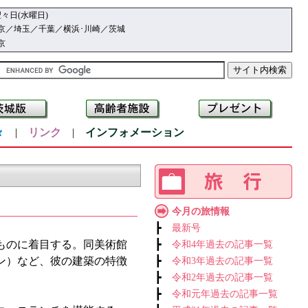
々日(水曜日)
京／埼玉／千葉／横浜･川崎／茨城
京
々
|
リンク
|
インフォメーション
今月の旅情報
┣
最新号
ものに着目する。同美術館
┣
令和4年過去の記事一覧
ン）など、彼の建築の特徴
┣
令和3年過去の記事一覧
┣
令和2年過去の記事一覧
┣
令和元年過去の記事一覧