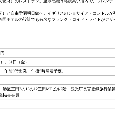
化財）のレストラン。重厚感漂う格調高い店内で、フレンチ
）と自由学園明日館へ。イギリスのジョサイア・コンドルが
帝国ホテルの設計でも有名なフランク・ロイド・ライトがデザ
0円
火）、31日（金）
 午前9時出発、午後5時帰着予定。
行 港区三田3の13の12三田MTビル2階 観光庁長官登録旅行業第
行業協会会員