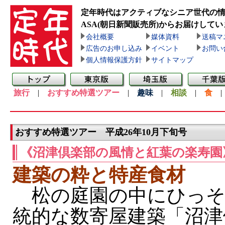
定年時代はアクティブなシニア世代の
ASA(朝日新聞販売所)
からお届けしてい
会社概要
媒体資料
送稿マ
広告のお申し込み
イベント
お問い
個人情報保護方針
サイトマップ
旅行
|
おすすめ特選ツアー
|
趣味
|
相談
|
食
おすすめ特選ツアー 平成26年10月下旬号
《沼津倶楽部の風情と紅葉の楽寿園
建築の粋と特産食材
松の庭園の中にひっそ
統的な数寄屋建築「沼津