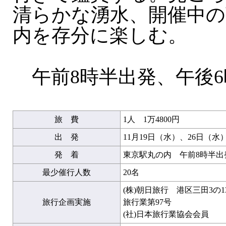
清らかな湧水、開催中
内を存分に楽しむ。
午前8時半出発、午後6
旅 費
1人 1万4800円
出 発
11月19日（水）、26日（水
発 着
東京駅丸の内 午前8時半出
最少催行人数
20名
(株)朝日旅行 港区三田3の
旅行企画実施
旅行業第97号
(社)日本旅行業協会会員