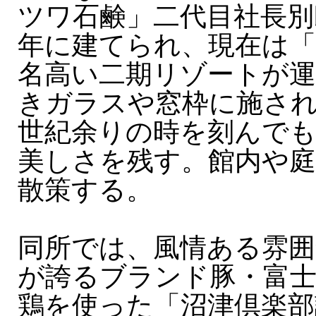
ツワ石鹸」二代目社長別
年に建てられ、現在は「
名高い二期リゾートが運
きガラスや窓枠に施さ
世紀余りの時を刻んで
美しさを残す。館内や庭
散策する。
同所では、風情ある雰囲
が誇るブランド豚・富士
鶏を使った「沼津倶楽部