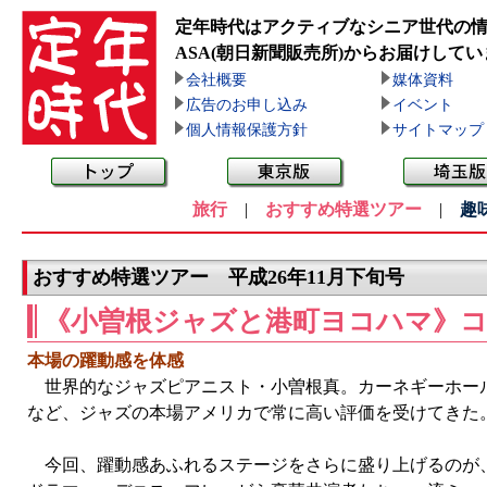
定年時代はアクティブなシニア世代の
ASA(朝日新聞販売所)
からお届けしてい
会社概要
媒体資料
広告のお申し込み
イベント
個人情報保護方針
サイトマップ
旅行
|
おすすめ特選ツアー
|
趣
おすすめ特選ツアー 平成26年11月下旬号
《小曽根ジャズと港町ヨコハマ》
本場の躍動感を体感
世界的なジャズピアニスト・小曽根真。カーネギーホール
など、ジャズの本場アメリカで常に高い評価を受けてきた
今回、躍動感あふれるステージをさらに盛り上げるのが、