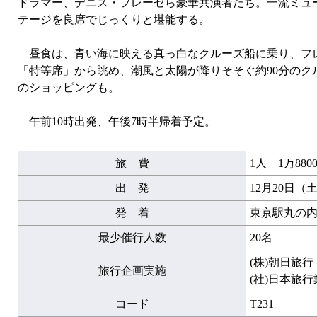
ドラマー、デニス・フレーゼら豪華共演者たち。一流ミュー
テージを良席でじっくりと堪能する。
昼食は、青い海に映える真っ白なクルーズ船に乗り、フレ
「特等席」から眺め、潮風と太陽が降りそそぐ約90分の
のショッピングも。
午前10時出発、午後7時半帰着予定。
旅 費
1人 1万880
出 発
12月20日（
発 着
東京駅丸の内
最少催行人数
20名
(株)朝日旅
旅行企画実施
(社)日本旅
コード
T231