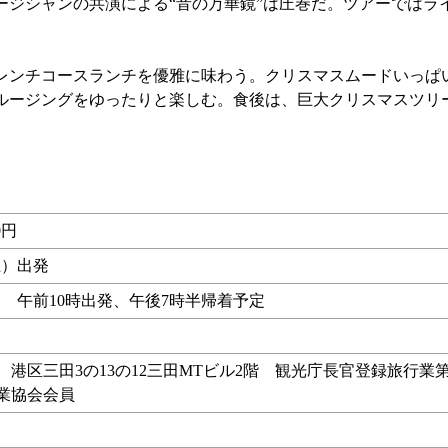
ジシャンの共演による“音の万華鏡”は圧巻だ。ツアーではラ
ンチコースランチを優雅に味わう。クリスマスムードいっぱ
クルージングをゆったりと楽しむ。食後は、巨大クリスマスツリ
0円
土）出発
 午前10時出発、午後7時半帰着予定
行 港区三田3の13の12三田MTビル2階 観光庁長官登録旅行業第
行業協会会員