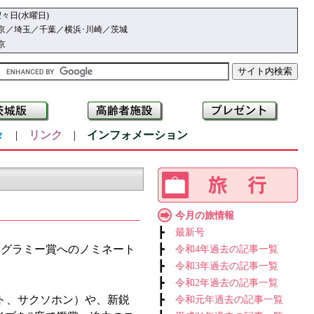
々日(水曜日)
京／埼玉／千葉／横浜･川崎／茨城
京
々
|
リンク
|
インフォメーション
今月の旅情報
┣
最新号
、グラミー賞へのノミネート
┣
令和4年過去の記事一覧
┣
令和3年過去の記事一覧
┣
令和2年過去の記事一覧
ト、サクソホン）や、新鋭
┣
令和元年過去の記事一覧