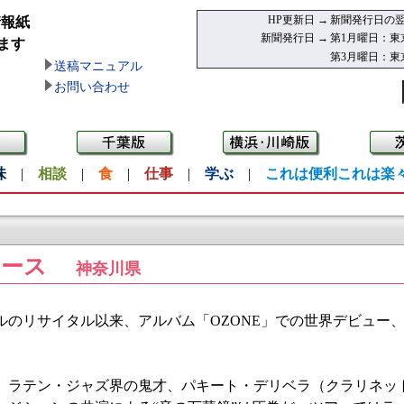
HP更新日 →
新聞発行日の翌
情報紙
新聞発行日 →
第1月曜日：東
ます
第3月曜日：東
送稿マニュアル
お問い合わせ
味
|
相談
|
食
|
仕事
|
学ぶ
|
これは便利これは楽
コース
神奈川県
のリサイタル以来、アルバム「OZONE」での世界デビュー
。
ラテン・ジャズ界の鬼才、パキート・デリベラ（クラリネッ