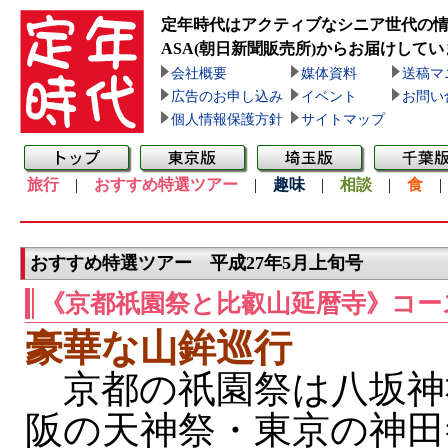
定年時代はアクティブなシニア世代の
ASA(朝日新聞販売所)
からお届けしてい
会社概要
媒体資料
送稿マ
広告のお申し込み
イベント
お問い
個人情報保護方針
サイトマップ
旅行
|
おすすめ特選ツアー
|
趣味
|
相談
|
食
おすすめ特選ツアー 平成27年5月上旬号
《京都祇園祭と比叡山延暦寺》コー
豪華な山鉾巡行
京都の祇園祭は八坂神
阪の天神祭・東京の神田