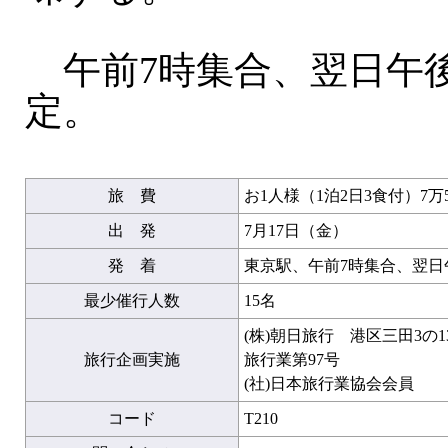
午前7時集合、翌日午後
定。
旅 費
お1人様（1泊2日3食付）7万5
出 発
7月17日（金）
発 着
東京駅、午前7時集合、翌日
最少催行人数
15名
(株)朝日旅行 港区三田3の
旅行企画実施
旅行業第97号
(社)日本旅行業協会会員
コード
T210