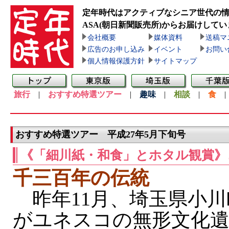
定年時代はアクティブなシニア世代の
ASA(朝日新聞販売所)
からお届けしてい
会社概要
媒体資料
送稿マ
広告のお申し込み
イベント
お問い
個人情報保護方針
サイトマップ
旅行
|
おすすめ特選ツアー
|
趣味
|
相談
|
食
おすすめ特選ツアー 平成27年5月下旬号
《「細川紙・和食」とホタル観賞》
千三百年の伝統
昨年11月、埼玉県小川
がユネスコの無形文化