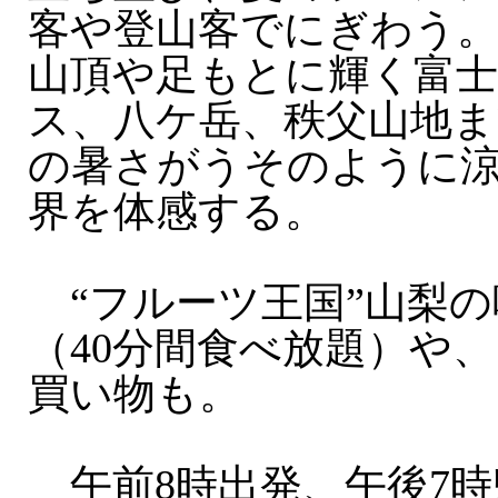
客や登山客でにぎわう。
山頂や足もとに輝く富士
ス、八ケ岳、秩父山地ま
の暑さがうそのように
界を体感する。
“フルーツ王国”山梨の
（40分間食べ放題）や
買い物も。
午前8時出発、午後7時