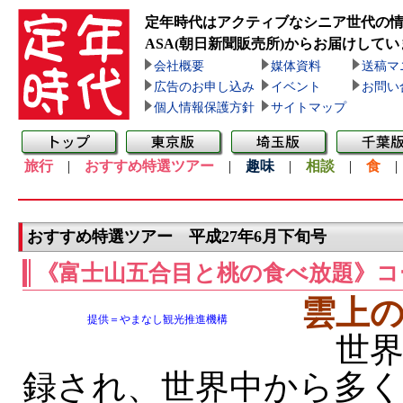
定年時代はアクティブなシニア世代の
ASA(朝日新聞販売所)
からお届けしてい
会社概要
媒体資料
送稿マ
広告のお申し込み
イベント
お問い
個人情報保護方針
サイトマップ
旅行
|
おすすめ特選ツアー
|
趣味
|
相談
|
食
おすすめ特選ツアー 平成27年6月下旬号
《富士山五合目と桃の食べ放題》コ
雲上
提供＝やまなし観光推進機構
世界
録され、世界中から多く