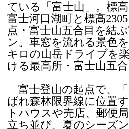
ている「富士山」。標高
富士河口湖町と標高230
点・富士山五合目を結ぶ
ン。車窓を流れる景色を
キロの山岳ドライブを
ける最高所・富士山五合
富士登山の起点で、「
ばれ森林限界線に位置す
トハウスや売店、郵便局
立ち並び、夏のシーズ