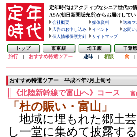
定年時代はアクティブなシニア世代の
ASA(朝日新聞販売所)
からお届けしてい
会社概要
媒体資料
送稿マ
広告のお申し込み
イベント
お問い
個人情報保護方針
サイトマップ
旅行
|
おすすめ特選ツアー
|
趣味
|
相談
|
食
おすすめ特選ツアー 平成27年7月上旬号
《北陸新幹線で富山へ》コース
富
「杜の賑い・富山」
地域に埋もれた郷土芸
し一堂に集めて披露す