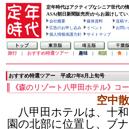
定年時代はアクティブなシニア世代の
ASA(朝日新聞販売所)
からお届けしてい
会社概要
媒体資料
送稿マ
広告のお申し込み
イベント
お問い
個人情報保護方針
サイトマップ
旅行
|
おすすめ特選ツアー
|
趣味
|
相談
|
食
おすすめ特選ツアー 平成27年8月上旬号
《森のリゾート八甲田ホテル》コ
空中
八甲田ホテルは、十和
園の北部に位置し、ブ