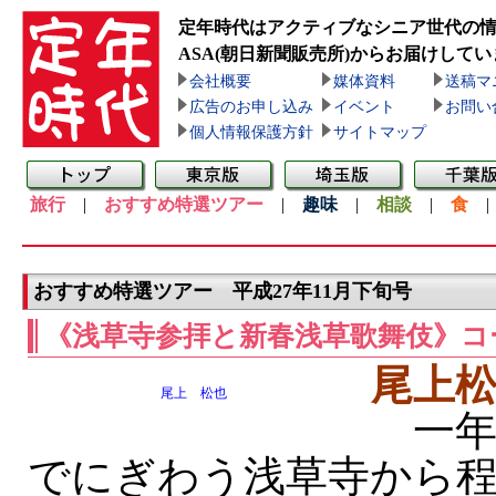
定年時代はアクティブなシニア世代の
ASA(朝日新聞販売所)
からお届けしてい
会社概要
媒体資料
送稿マ
広告のお申し込み
イベント
お問い
個人情報保護方針
サイトマップ
旅行
|
おすすめ特選ツアー
|
趣味
|
相談
|
食
おすすめ特選ツアー 平成27年11月下旬号
《浅草寺参拝と新春浅草歌舞伎》コ
尾上
尾上 松也
一年
でにぎわう浅草寺から