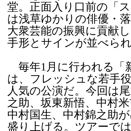
堂。正面入り口前の「ス
は浅草ゆかりの俳優・落
大衆芸能の振興に貢献し
手形とサインが並べら
毎年1月に行われる「
は、フレッシュな若手
人気の公演だ。今回は尾
之助、坂東新悟、中村米
中村国生、中村錦之助が
盛り上げる。ツアーで