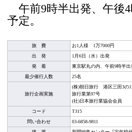
午前9時半出発、午後4
予定。
旅 費
お1人様 1万7000円
出 発
1月6日（水）出発
発 着
東京駅丸の内、午前9時半出
最少催行人数
25名
(株)朝日旅行 港区三田3の
旅行企画実施
旅行業第97号
(社)日本旅行業協会会員
コード
T315
問い合わせ
03-6858-9811
後 援
新聞編集センター『定年時