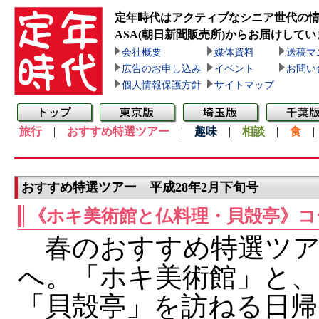
定年時代はアクティブなシニア世代の
ASA(朝日新聞販売所)
からお届けしてい
会社概要
媒体資料
送稿マ
広告のお申し込み
イベント
お問い
個人情報保護方針
サイトマップ
旅行
|
おすすめ特選ツアー
|
趣味
|
相談
|
食
おすすめ特選ツアー 平成28年2月下旬号
《ホキ美術館と仏料理・貝殻亭》コ
春のおすすめ特選ツア
へ。「ホキ美術館」と、
「貝殻亭」を訪ねる日帰