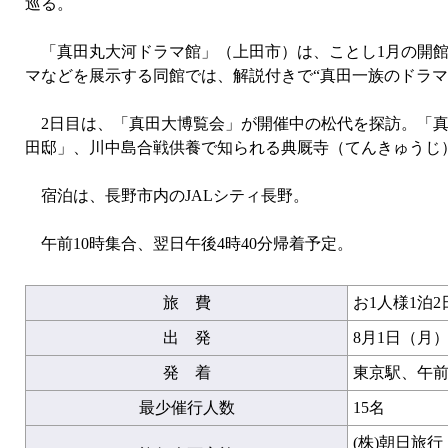
巡る。
「真田丸大河ドラマ館」（上田市）は、ことし1月の開館
マなどを展示する同館では、解説付きで“真田一族のドラ
2日目は、「真田大博覧会」が開催中の松代を探訪。「真
田邸」、川中島合戦供養で知られる典厩寺（てんきゅうじ
宿泊は、長野市内のJALシティ長野。
午前10時集合、翌日午後4時40分帰着予定。
旅 費
お1人様1泊2
出 発
8月1日（月
発 着
東京駅、午前
最少催行人数
15名
(株)朝日旅