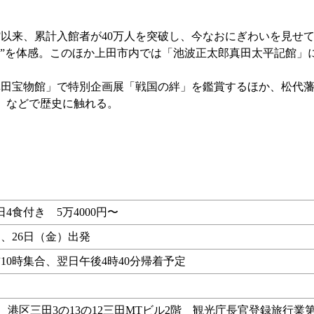
以来、累計入館者が40万人を突破し、今なおにぎわいを見せ
マ”を体感。このほか上田市内では「池波正太郎真田太平記館」
田宝物館」で特別企画展「戦国の絆」を鑑賞するほか、松代藩
）などで歴史に触れる。
日4食付き 5万4000円〜
）、26日（金）出発
10時集合、翌日午後4時40分帰着予定
行 港区三田3の13の12三田MTビル2階 観光庁長官登録旅行業第