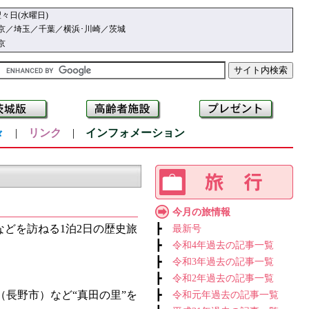
々日(水曜日)
京／埼玉／千葉／横浜･川崎／茨城
京
々
|
リンク
|
インフォメーション
今月の旅情報
どを訪ねる1泊2日の歴史旅
┣
最新号
┣
令和4年過去の記事一覧
┣
令和3年過去の記事一覧
┣
令和2年過去の記事一覧
長野市）など“真田の里”を
┣
令和元年過去の記事一覧