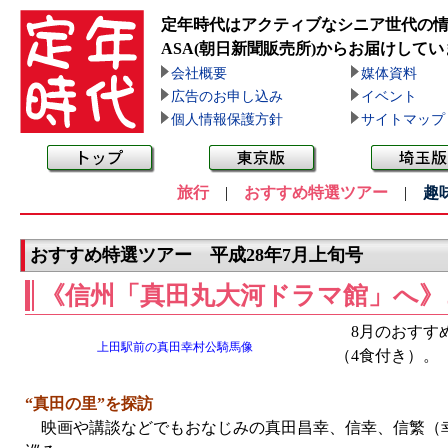
定年時代はアクティブなシニア世代の
ASA(朝日新聞販売所)
からお届けしてい
会社概要
媒体資料
広告のお申し込み
イベント
個人情報保護方針
サイトマップ
旅行
|
おすすめ特選ツアー
|
趣
おすすめ特選ツアー 平成28年7月上旬号
《信州「真田丸大河ドラマ館」へ》
8月のおすすめ
上田駅前の真田幸村公騎馬像
（4食付き）。
“真田の里”を探訪
映画や講談などでもおなじみの真田昌幸、信幸、信繁（幸