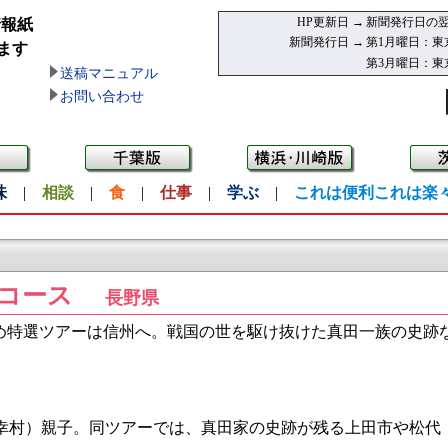
HP更新日 →
新聞発行日の翌
情報紙
新聞発行日 →
第1月曜日：東
ます
第3月曜日：東
送稿マニュアル
お問い合わせ
味
|
相談
|
食
|
仕事
|
学ぶ
|
これは便利これは楽
コース
長野県
特選ツアーは信州へ。戦国の世を駆け抜けた真田一族の史跡な
村）親子。同ツアーでは、真田家の史跡が残る上田市や松代（