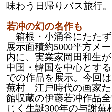
味わう日帰りバス旅行。
若冲の幻の名作も
箱根・小涌谷にたたず
展示面積約5000平方メ
内に、実業家岡田和生が
中国・韓国を中心とする
での作品を展示。今回は
蕪村 江戸時代の画家た
館収蔵の伊藤若冲作品全
じく生誕300年の与謝