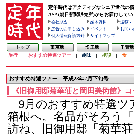
定年時代はアクティブなシニア世代の
ASA(朝日新聞販売所)
からお届けしてい
会社概要
媒体資料
送稿マ
広告のお申し込み
イベント
お問い
個人情報保護方針
サイトマップ
旅行
|
おすすめ特選ツアー
|
趣味
|
相談
|
食
おすすめ特選ツアー 平成28年7月下旬号
《旧御用邸菊華荘と岡田美術館》コ
9月のおすすめ特選ツ
箱根へ。名品がそろう「
訪ね、旧御用邸「菊華荘