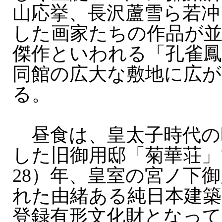
山応挙、長沢蘆雪ら若冲
した画家たちの作品が
傑作といわれる「孔雀鳳
同館の広大な敷地に広が
る。
昼食は、皇太子時代の
した旧御用邸「菊華荘」で
28）年、皇室の宮ノ下
れた由緒ある純日本建築
登録有形文化財となって