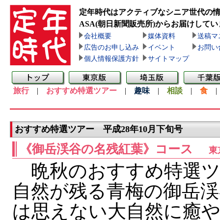
定年時代はアクティブなシニア世代の
ASA(朝日新聞販売所)
からお届けしてい
会社概要
媒体資料
送稿マ
広告のお申し込み
イベント
お問い
個人情報保護方針
サイトマップ
旅行
|
おすすめ特選ツアー
|
趣味
|
相談
|
食
おすすめ特選ツアー 平成28年10月下旬号
《御岳渓谷の名残紅葉》コース
東
晩秋のおすすめ特選ツ
自然が残る青梅の御岳渓
は思えない大自然に癒