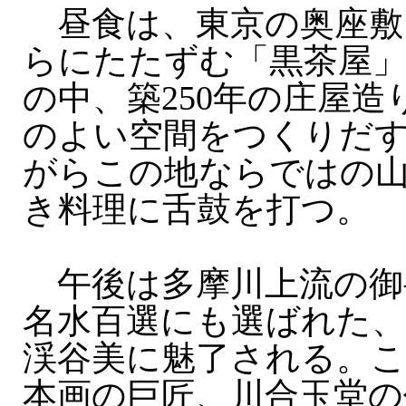
昼食は、東京の奥座敷
らにたたずむ「黒茶屋」
の中、築250年の庄屋造
のよい空間をつくりだ
がらこの地ならではの
き料理に舌鼓を打つ。
午後は多摩川上流の御
名水百選にも選ばれた
渓谷美に魅了される。
本画の巨匠、川合玉堂の