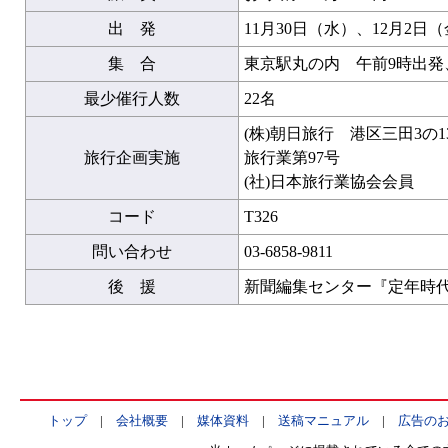
出 発
11月30日（水）、12月2日
集 合
東京駅丸の内 午前9時出発
最少催行人数
22名
(株)朝日旅行 港区三田3の
旅行企画実施
旅行業第97号
(社)日本旅行業協会会員
コード
T326
問い合わせ
03-6858-9811
後 援
新聞編集センター『定年時
トップ
|
会社概要
|
媒体資料
|
送稿マニュアル
|
広告の