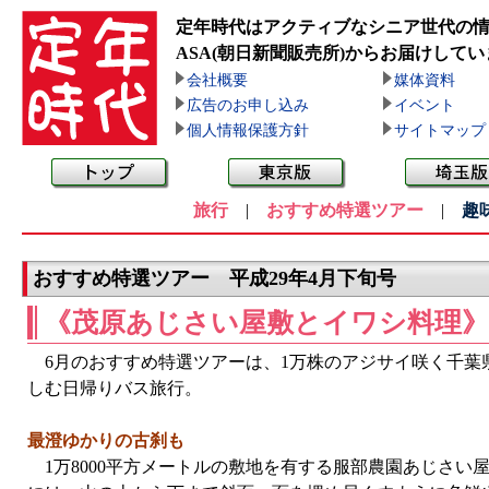
定年時代はアクティブなシニア世代の
ASA(朝日新聞販売所)
からお届けしてい
会社概要
媒体資料
広告のお申し込み
イベント
個人情報保護方針
サイトマップ
旅行
|
おすすめ特選ツアー
|
趣
おすすめ特選ツアー 平成29年4月下旬号
《茂原あじさい屋敷とイワシ料理
6月のおすすめ特選ツアーは、1万株のアジサイ咲く千葉
しむ日帰りバス旅行。
最澄ゆかりの古刹も
1万8000平方メートルの敷地を有する服部農園あじさい屋