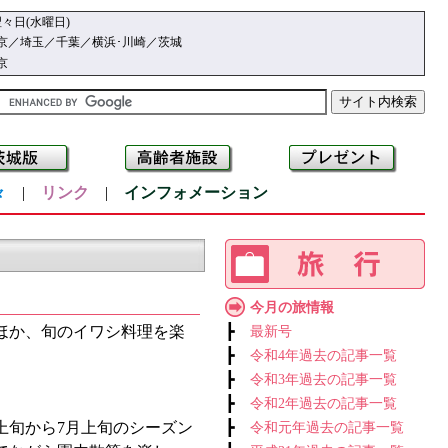
々日(水曜日)
京／埼玉／千葉／横浜･川崎／茨城
京
々
|
リンク
|
インフォメーション
今月の旅情報
ほか、旬のイワシ料理を楽
┣
最新号
┣
令和4年過去の記事一覧
┣
令和3年過去の記事一覧
┣
令和2年過去の記事一覧
上旬から7月上旬のシーズン
┣
令和元年過去の記事一覧