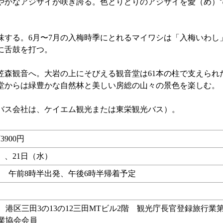
やかなアジサイが咲き誇る。色とりどりのアジサイを愛（め）
する。6月〜7月の入梅時季にとれるマイワシは「入梅いわし
に舌鼓を打つ。
森観音へ。大岩の上にそびえる観音堂は61本の柱で支えられ
堂からは緑豊かな自然林と美しい房総の山々の景色を楽しむ。
バス会社は、ケイエム観光または東栄観光バス）。
3900円
）、21日（水）
 午前8時半出発、午後6時半帰着予定
行 港区三田3の13の12三田MTビル2階 観光庁長官登録旅行業第
行業協会会員