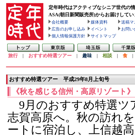
定年時代はアクティブなシニア世代の
ASA(朝日新聞販売所)
からお届けしてい
会社概要
媒体資料
送稿マ
広告のお申し込み
イベント
お問い
個人情報保護方針
サイトマップ
旅行
|
おすすめ特選ツアー
|
趣味
|
相談
|
食
おすすめ特選ツアー 平成29年8月上旬号
《秋を感じる信州・高原リゾート》
9月のおすすめ特選ツ
志賀高原へ。秋の訪れを
ートに宿泊し、上信越高