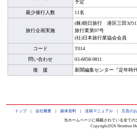
予定
最少催行人数
11名
(株)朝日旅行 港区三田3の
旅行企画実施
旅行業第97号
(社)日本旅行業協会会員
コード
T014
問い合わせ
03-6858-9811
後 援
新聞編集センター『定年時
トップ
|
会社概要
|
媒体資料
|
送稿マニュアル
|
広告の
当ホームページに掲載されている全ての
Copyright
2026 Shimbun Hen