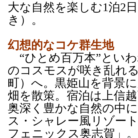
大な自然を楽しむ1泊2日
き）。
幻想的なコケ群生地
“ひとめ百万本”といわ
のコスモスが咲き乱れ
町）へ。黒姫山を背景
畑を散策。宿泊は上信越
奥深く豊かな自然の中
ス・シャレー風リゾー
フェニックス奥志賀」