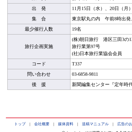
出 発
11月15日（水）、20日（月
集 合
東京駅丸の内 午前8時出発
最少催行人数
19名
(株)朝日旅行 港区三田3の
旅行企画実施
旅行業第97号
(社)日本旅行業協会会員
コード
T337
問い合わせ
03-6858-9811
後 援
新聞編集センター『定年時
トップ
|
会社概要
|
媒体資料
|
送稿マニュアル
|
広告の