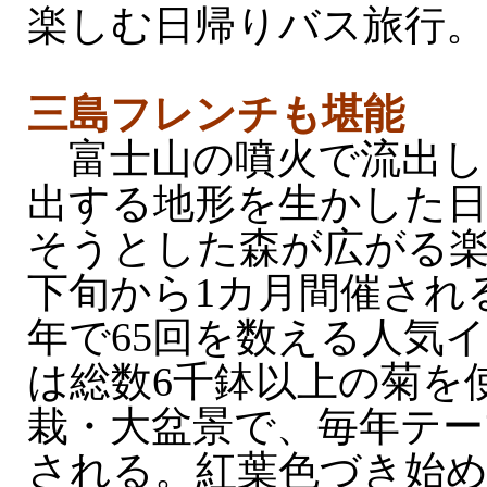
楽しむ日帰りバス旅行。
三島フレンチも堪能
富士山の噴火で流出し
出する地形を生かした
そうとした森が広がる楽
下旬から1カ月間催され
年で65回を数える人気
は総数6千鉢以上の菊を
栽・大盆景で、毎年テー
される。紅葉色づき始