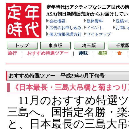
定年時代はアクティブなシニア世代の
ASA(朝日新聞販売所)
からお届けしてい
会社概要
媒体資料
送稿マ
広告のお申し込み
イベント
お問い
個人情報保護方針
サイトマップ
旅行
|
おすすめ特選ツアー
|
趣味
|
相談
|
食
おすすめ特選ツアー 平成29年9月下旬号
《日本最長・三島大吊橋と菊まつり
11月のおすすめ特選
三島へ。国指定名勝・楽
と、日本最長の三島大吊