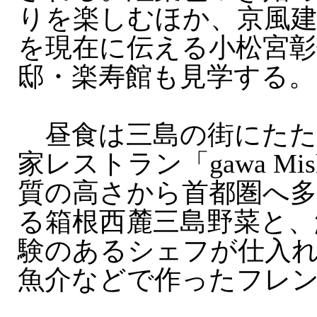
りを楽しむほか、京風
を現在に伝える小松宮彰
邸・楽寿館も見学する。
昼食は三島の街にたた
家レストラン「gawa Mi
質の高さから首都圏へ
る箱根西麓三島野菜と、
験のあるシェフが仕入
魚介などで作ったフレ