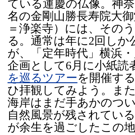
ている運慶の仏像。神奈
名の金剛山勝長寿院大御
＝浄楽寺）には、そのう
る。通常は年に2回しか
が、「定年時代」横浜・川
企画として6月に小紙読
を巡るツアー
を開催す
ひ拝観してみよう。ま
海岸はまだ手あかのつ
自然風景が残されている
が余生を過ごしたこの