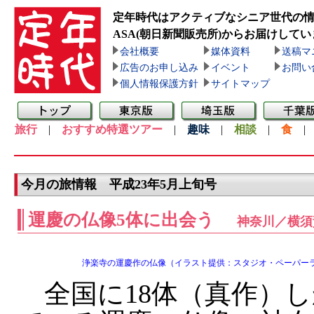
定年時代はアクティブなシニア世代の
ASA(朝日新聞販売所)
からお届けしてい
会社概要
媒体資料
送稿マ
広告のお申し込み
イベント
お問い
個人情報保護方針
サイトマップ
旅行
|
おすすめ特選ツアー
|
趣味
|
相談
|
食
今月の旅情報 平成23年5月上旬号
運慶の仏像5体に出会う
神奈川／横須
浄楽寺の運慶作の仏像（イラスト提供：スタジオ・ペーパー
全国に18体（真作）