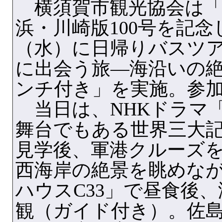
横須賀市観光協会は「
浜・川崎版100号を記念
（水）に日帰りバスツ
に出会う旅—海沿いの
ンチ付き」を実施。参
当日は、NHKドラマ
舞台でもある世界三大
見学後、軍港クルーズ
西海岸の絶景を眺めな
ハウスC33」で昼食後
観（ガイド付き）。佐