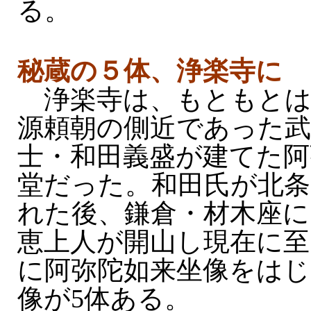
る。
秘蔵の５体、浄楽寺に
浄楽寺は、もともと
源頼朝の側近であった武
士・和田義盛が建てた阿
堂だった。和田氏が北条
れた後、鎌倉・材木座に
恵上人が開山し現在に
に阿弥陀如来坐像をはじ
像が5体ある。