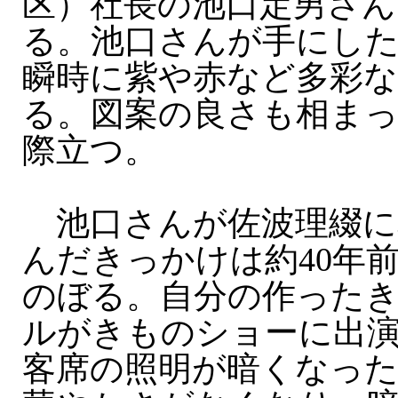
区）社長の池口定男さん
る。池口さんが手にし
瞬時に紫や赤など多彩な
る。図案の良さも相ま
際立つ。
池口さんが佐波理綴に
んだきっかけは約40年
のぼる。自分の作った
ルがきものショーに出
客席の照明が暗くなっ