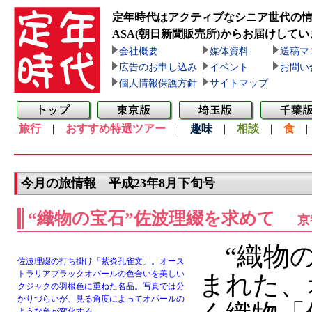
定年時代はアクティブなシニア世代の
ASA(朝日新聞販売所)
からお届けしてい
会社概要
媒体資料
送稿マ
広告のお申し込み
イベント
お問い
個人情報保護方針
サイトマップ
旅行
|
おすすめ特選ツアー
|
趣味
|
相談
|
食
今月の旅情報 平成23年8月下旬号
“織物の宝石”佐波理綴を求めて
京
“織物の
佐波理綴の打ち掛け「紫炎孔雀文」。オース
トラリアブラックオパールの色合いを美しい
まれた、
クジャクの羽根色に重ねた名品。写真では分
かりづらいが、見る角度によってオパールの
ような色が変化する