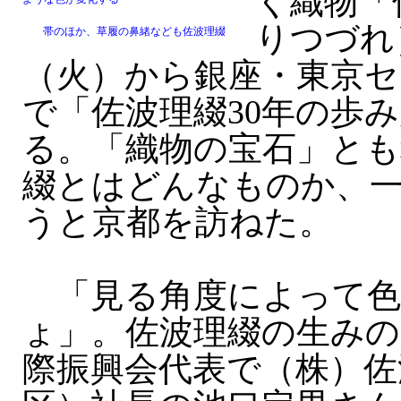
く織物「
りつづれ
帯のほか、草履の鼻緒なども佐波理綴
（火）から銀座・東京セ
で「佐波理綴30年の歩
る。「織物の宝石」とも
綴とはどんなものか、
うと京都を訪ねた。
「見る角度によって色
ょ」。佐波理綴の生みの
際振興会代表で（株）佐