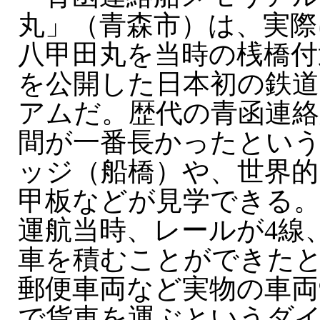
丸」（青森市）は、実際
八甲田丸を当時の桟橋付
を公開した日本初の鉄道
アムだ。歴代の青函連絡
間が一番長かったとい
ッジ（船橋）や、世界的
甲板などが見学できる。
運航当時、レールが4線
車を積むことができた
郵便車両など実物の車両
で貨車を運ぶというダ