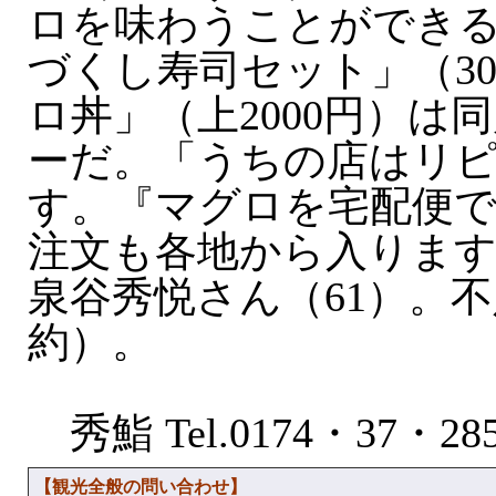
ロを味わうことができ
づくし寿司セット」（30
ロ丼」（上2000円）は
ーだ。「うちの店はリ
す。『マグロを宅配便
注文も各地から入ります
泉谷秀悦さん（61）。
約）。
秀鮨 Tel.0174・37・28
【観光全般の問い合わせ】