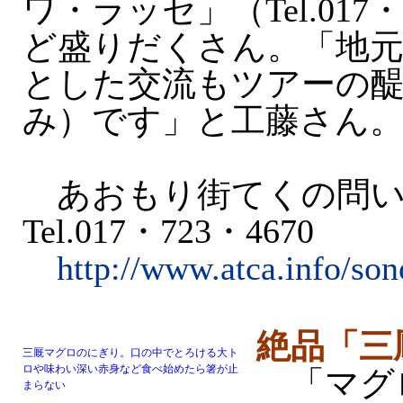
ワ・ラッセ」（Tel.017・
ど盛りだくさん。「地
とした交流もツアーの
み）です」と工藤さん
あおもり街てくの問い
Tel.017・723・4670
http://www.atca.info/son
絶品「三
三厩マグロのにぎり。口の中でとろける大ト
ロや味わい深い赤身など食べ始めたら箸が止
「マグ
まらない