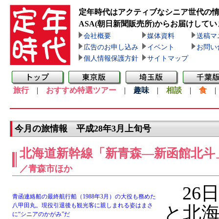
定年時代はアクティブなシニア世代の
ASA(朝日新聞販売所)
からお届けしてい
会社概要
媒体資料
送稿マ
広告のお申し込み
イベント
お問い
個人情報保護方針
サイトマップ
旅行
|
おすすめ特選ツアー
|
趣味
|
相談
|
食
今月の旅情報 平成28年3月上旬号
北海道新幹線「新青森―新函館北斗」
／青森市ほか
26
青函連絡船の最終航行船（1988年3月）の大役も務めた
八甲田丸。現役引退後も観光客に親しまれる姿はまさ
と北
に“シニアのかがみ”だ