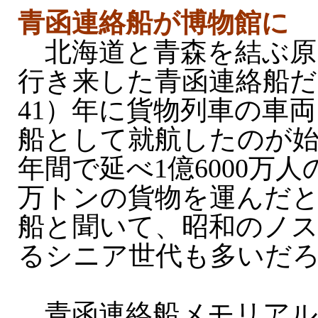
青函連絡船が博物館に
北海道と青森を結ぶ原
行き来した青函連絡船だ。
41）年に貨物列車の車
船として就航したのが始
年間で延べ1億6000万人の
万トンの貨物を運んだ
船と聞いて、昭和のノ
るシニア世代も多いだ
青函連絡船メモリアル