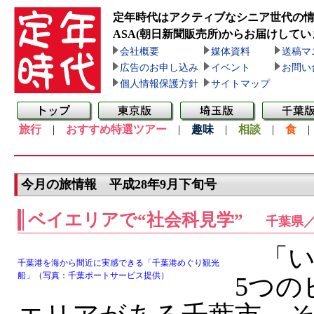
定年時代はアクティブなシニア世代の
ASA(朝日新聞販売所)
からお届けしてい
会社概要
媒体資料
送稿マ
広告のお申し込み
イベント
お問い
個人情報保護方針
サイトマップ
旅行
|
おすすめ特選ツアー
|
趣味
|
相談
|
食
今月の旅情報 平成28年9月下旬号
ベイエリアで“社会科見学”
千葉県
「い
千葉港を海から間近に実感できる「千葉港めぐり観光
船」（写真：千葉ポートサービス提供）
5つの