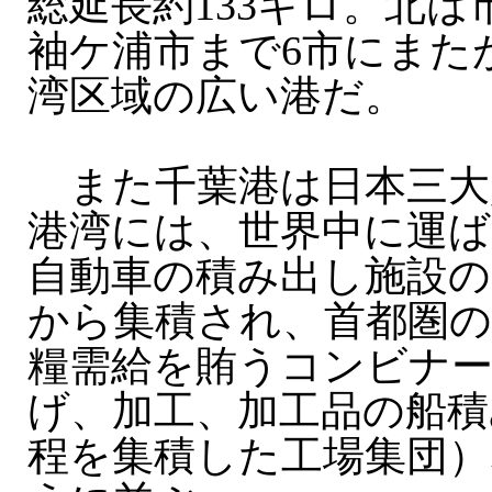
総延長約133キロ。北
袖ケ浦市まで6市にまた
湾区域の広い港だ。
また千葉港は日本三大
港湾には、世界中に運ば
自動車の積み出し施設の
から集積され、首都圏
糧需給を賄うコンビナー
げ、加工、加工品の船積
程を集積した工場集団