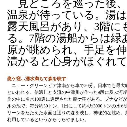
見どころを巡った後、
温泉が待っている。湯は
露天風呂があり、3階に
る。7階の湯船からは緑
原が眺められ、手足を
漬かると心身がほぐれ
龍ケ窪…湧水満ちて森を映す
ニュー・グリーンピア津南から車で20分。日本でも最大
といわれる、信濃川と支流の中津川が作った9段に及ぶ河
丘の中に名水100選に選定された龍ケ窪がある。ブナなどが
ルの池で、毎分約30トン、1日にして約4万3000トンの
リーンをたたえた水面は辺りの森を映し、神秘的な眺め。
利用しているというからうらやましい。