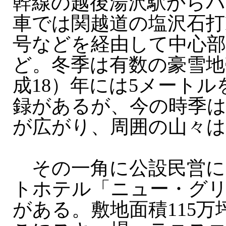
幹線の越後湯沢駅からバ
車では関越道の塩沢石打I
号などを経由して中心部
ど。冬季は有数の豪雪地帯
成18）年には5メート
録があるが、今の時季
が広がり、周囲の山々
その一角に公設民営に
トホテル「ニュー・グ
がある。敷地面積115