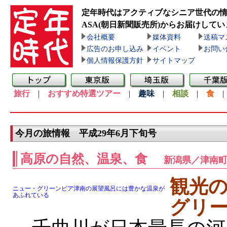
定年時代はアクティブなシニア世代の
ASA(朝日新聞販売所)
からお届けしてい
会社概要
媒体資料
送稿マ
広告のお申し込み
イベント
お問い
個人情報保護方針
サイトマップ
旅行
|
おすすめ特選ツアー
|
趣味
|
相談
|
食
今月の旅情報 平成29年6月下旬号
高原の自然、温泉、食
新潟県／津南
観光
ニュー・グリーンピア津南の展望風呂には豊かな温泉が
あふれている
グリ