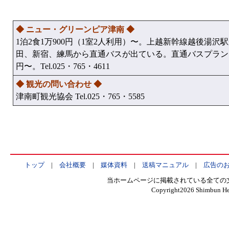
◆ ニュー・グリーンピア津南 ◆
1泊2食1万900円（1室2人利用）〜。上越新幹線越後湯
田、新宿、練馬から直通バスが出ている。直通バスプランは
円〜。Tel.025・765・4611
◆ 観光の問い合わせ ◆
津南町観光協会 Tel.025・765・5585
トップ
|
会社概要
|
媒体資料
|
送稿マニュアル
|
広告の
当ホームページに掲載されている全ての
Copyright
2026 Shimbun Hen