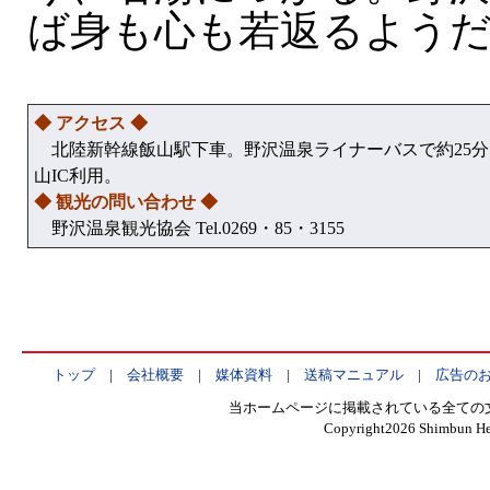
ば身も心も若返るよう
◆ アクセス ◆
北陸新幹線飯山駅下車。野沢温泉ライナーバスで約25分
山IC利用。
◆ 観光の問い合わせ ◆
野沢温泉観光協会 Tel.0269・85・3155
トップ
|
会社概要
|
媒体資料
|
送稿マニュアル
|
広告の
当ホームページに掲載されている全ての
Copyright
2026 Shimbun Hen