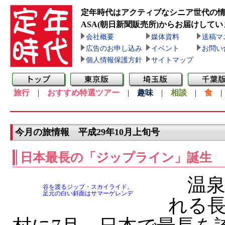
定年時代はアクティブなシニア世代の
ASA(朝日新聞販売所)
からお届けしてい
会社概要
媒体資料
送稿マ
広告のお申し込み
イベント
お問い
個人情報保護方針
サイトマップ
旅行
|
おすすめ特選ツアー
|
趣味
|
相談
|
食
今月の旅情報 平成29年10月上旬号
日本最長の「ジップライン」誕生
温泉
谷を渡るジップ・スカイライド。
足元の白い斜面はサマーゲレンデ
れる