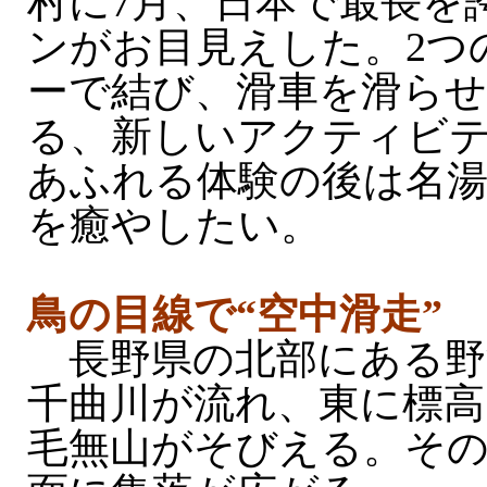
村に7月、日本で最長を
ンがお目見えした。2つ
ーで結び、滑車を滑らせ
る、新しいアクティビ
あふれる体験の後は名
を癒やしたい。
鳥の目線で“空中滑走”
長野県の北部にある野
千曲川が流れ、東に標高1
毛無山がそびえる。そ