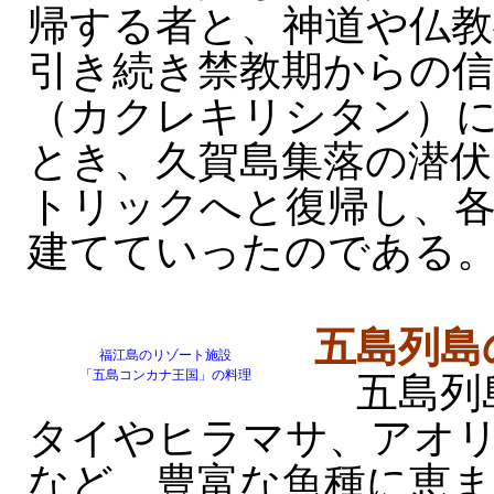
帰する者と、神道や仏教
引き続き禁教期からの
（カクレキリシタン）
とき、久賀島集落の潜
トリックへと復帰し、
建てていったのである
五島列島
福江島のリゾート施設
「五島コンカナ王国」の料理
五島列
タイやヒラマサ、アオ
など、豊富な魚種に恵ま