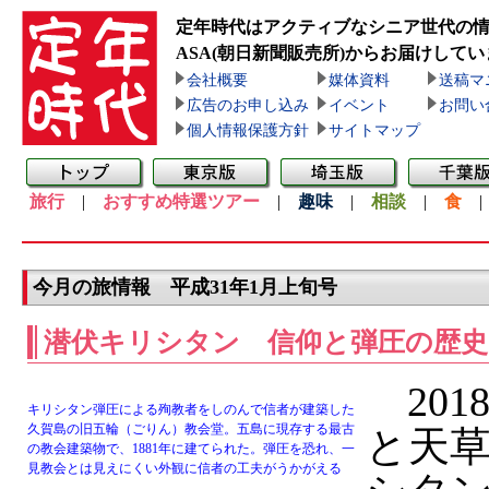
定年時代はアクティブなシニア世代の
ASA(朝日新聞販売所)
からお届けしてい
会社概要
媒体資料
送稿マ
広告のお申し込み
イベント
お問い
個人情報保護方針
サイトマップ
旅行
|
おすすめ特選ツアー
|
趣味
|
相談
|
食
今月の旅情報 平成31年1月上旬号
潜伏キリシタン 信仰と弾圧の歴史
201
キリシタン弾圧による殉教者をしのんで信者が建築した
久賀島の旧五輪（ごりん）教会堂。五島に現存する最古
と天
の教会建築物で、1881年に建てられた。弾圧を恐れ、一
見教会とは見えにくい外観に信者の工夫がうかがえる