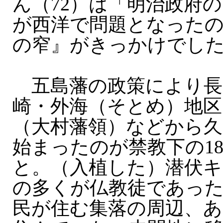
ん（72）は「明治政府
が西洋で問題となった
の窄』がきっかけでし
五島藩の政策により長
崎・外海（そとめ）地区
（大村藩領）などから久
始まったのが禁教下の1
と。（入植した）潜伏
の多くが仏教徒であっ
民が住む集落の周辺、