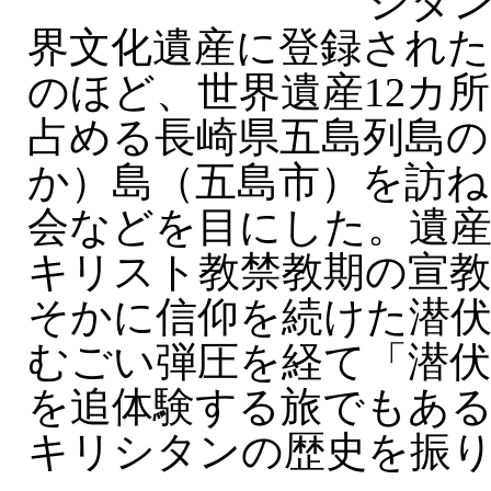
シタ
界文化遺産に登録され
のほど、世界遺産12カ
占める長崎県五島列島の
か）島（五島市）を訪ね
会などを目にした。遺
キリスト教禁教期の宣教
そかに信仰を続けた潜
むごい弾圧を経て「潜
を追体験する旅でもある
キリシタンの歴史を振