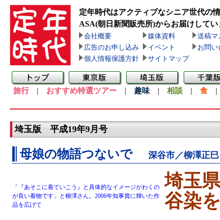
定年時代はアクティブなシニア世代の
ASA(朝日新聞販売所)
からお届けしてい
会社概要
媒体資料
送稿マ
広告のお申し込み
イベント
お問い
個人情報保護方針
サイトマップ
旅行
|
おすすめ特選ツアー
|
趣味
|
相談
|
食
埼玉版 平成19年9月号
母娘の物語つないで
深谷市／柳澤正巳
埼玉
「『あそこに着ていこう』と具体的なイメージがわくの
谷染
が良い着物です」と柳澤さん。2006年知事賞に輝いた作
品を広げて