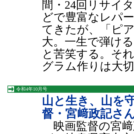
間・24回リサイ
どで豊富なレパ
てきたが、「ピ
大。一生で弾ける
と苦笑する。そ
グラム作りは大切
令和4年10月号
山と生き、山を
督・宮﨑政記さ
映画監督の宮﨑政