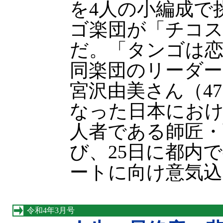
を4人の小編成で
ゴ楽団が「チコ
だ。「タンゴは
同楽団のリーダ
宮沢由美さん（4
なった日本にお
人者である師匠・
び、25日に都内
ートに向け意気込
令和4年3月号