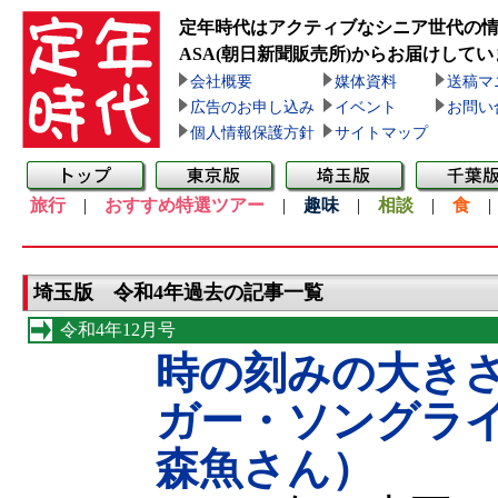
定年時代はアクティブなシニア世代の
ASA(朝日新聞販売所)
からお届けしてい
会社概要
媒体資料
送稿マ
広告のお申し込み
イベント
お問い
個人情報保護方針
サイトマップ
旅行
|
おすすめ特選ツアー
|
趣味
|
相談
|
食
埼玉版 令和4年過去の記事一覧
令和4年12月号
時の刻みの大き
ガー・ソングラ
森魚さん）