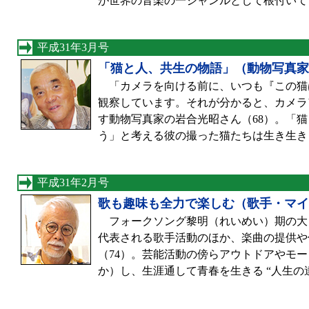
が世界の音楽の一ジャンルとして根付いて
平成31年3月号
「猫と人、共生の物語」（動物写真家
「カメラを向ける前に、いつも『この猫
観察しています。それが分かると、カメラ
す動物写真家の岩合光昭さん（68）。「
う」と考える彼の撮った猫たちは生き生き
平成31年2月号
歌も趣味も全力で楽しむ（歌手・マイ
フォークソング黎明（れいめい）期の大ヒ
代表される歌手活動のほか、楽曲の提供や
（74）。芸能活動の傍らアウトドアやモ
か）し、生涯通して青春を生きる “人生の