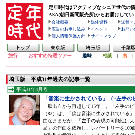
定年時代はアクティブなシニア世代の
ASA(朝日新聞販売所)
からお届けしてい
会社概要
媒体資料
送稿マ
広告のお申し込み
イベント
お問い
個人情報保護方針
サイトマップ
旅行
|
おすすめ特選ツアー
|
趣味
|
相談
|
食
埼玉版 平成31年過去の記事一覧
平成31年4月号
「音楽に生かされている」（“左手の
脳出血から再起して15年—。「左手のピ
（82）は、「僕は音楽に生かされている
由なままだが、「左手の表現の可能性は大
品」の作曲を依頼し、レパートリーを10