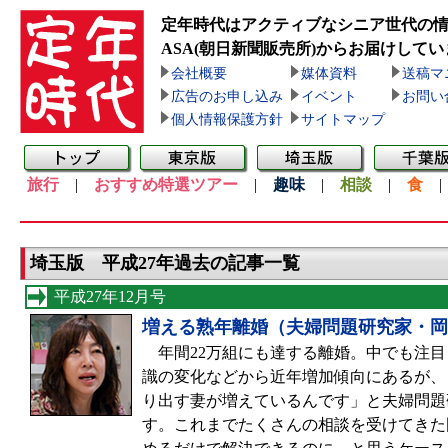
定年時代はアクティブなシニア世代の
ASA(朝日新聞販売所)
からお届けしてい
会社概要
媒体資料
送稿マ
広告のお申し込み
イベント
お問い
個人情報保護方針
サイトマップ
旅行
|
おすすめ特選ツアー
|
趣味
|
相談
|
食
埼玉版 平成27年過去の記事一覧
平成27年12月号
増える熟年離婚（夫婦問題研究家・岡
年間22万組にも達する離婚。中でも注目
識の変化などから近年増加傾向にあるが、
り出す妻が増えているんです」と夫婦問題
す。これまでたくさんの相談を受けてきた