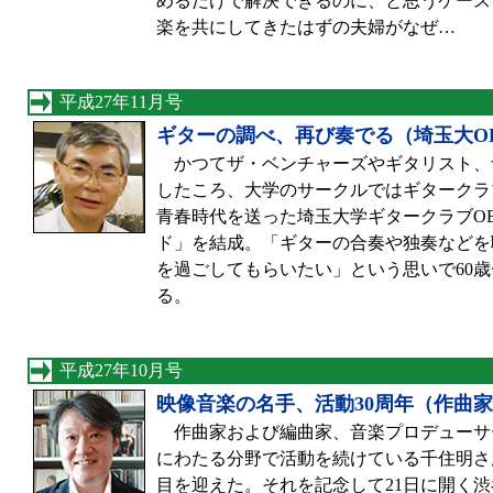
めるだけで解決できるのに、と思うケース
楽を共にしてきたはずの夫婦がなぜ…
平成27年11月号
ギターの調べ、再び奏でる（埼玉大O
かつてザ・ベンチャーズやギタリスト、
したころ、大学のサークルではギタークラ
青春時代を送った埼玉大学ギタークラブO
ド」を結成。「ギターの合奏や独奏などを
を過ごしてもらいたい」という思いで60歳
る。
平成27年10月号
映像音楽の名手、活動30周年（作曲
作曲家および編曲家、音楽プロデューサ
にわたる分野で活動を続けている千住明さん
目を迎えた。それを記念して21日に開く渋谷の