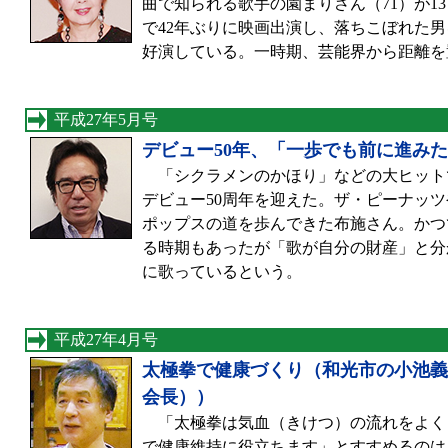
曲で知られる歌手の園まりさん（71）が1
で42年ぶりに映画出演し、落ちこぼれた
好演している。一時期、芸能界から距離を
平成27年5月号
デビュー50年、「一歩でも前に進み
「シクラメンのかほり」などの大ヒットで
デビュー50周年を迎えた。ザ・ピーナッ
ポップスの道を歩んできた布施さん。かつ
る時期もあったが「歌が自分の財産」と分
に歌っているという。
平成27年4月号
太極拳で健康づくり（和光市の小池義
会長））
「太極拳は気血（きけつ）の流れをよく
で健康維持に役立ちます」とすすめるのは、