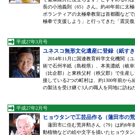
長の小池義則（65）さん。約40年前に太
ボランティアの太極拳教室は首都圏などで約
極拳で支援しよう」と行ってきた「震災復
平成27年3月号
ユネスコ無形文化遺産に登録（紙すき
2014年11月に国連教育科学文化機関（
術で石州半紙（島根県）、本美濃紙（岐阜
（比企郡）と東秩父村（秩父郡）で生産し
接している2つの町村は、約1300年前から
の製法を受け継ぐ3人の職人を同地に訪ね
平成27年2月号
ヒョウタンで工芸品作る（蓮田市の荒
蓮田市に住む荒井勲さん（79）は約6年
動植物などの絵や文字を描いたヒョウタン