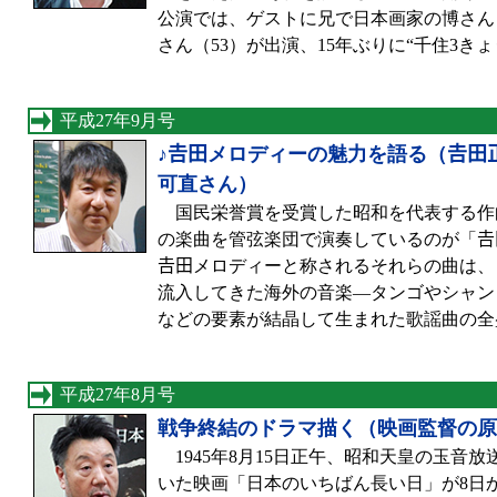
公演では、ゲストに兄で日本画家の博さん
さん（53）が出演、15年ぶりに“千住3き
平成27年9月号
♪𠮷田メロディーの魅力を語る（𠮷
可直さん）
国民栄誉賞を受賞した昭和を代表する作曲
の楽曲を管弦楽団で演奏しているのが「𠮷
𠮷田メロディーと称されるそれらの曲は
流入してきた海外の音楽—タンゴやシャン
などの要素が結晶して生まれた歌謡曲の全
平成27年8月号
戦争終結のドラマ描く（映画監督の原
1945年8月15日正午、昭和天皇の玉音
いた映画「日本のいちばん長い日」が8日