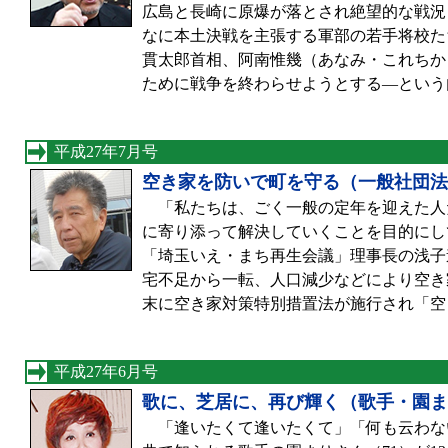
広島と長崎に原爆が落とされ絶望的な戦況
なに本土決戦を主張する軍部の若手将校た
貫太郎首相、阿南惟幾（あなみ・これちか
ために戦争を終わらせようとする—という
平成27年7月号
空き家を防いで町を守る（一般社団法
「私たちは、ごく一般の定年を迎えた人
に寄り添って解決していくことを目的にし
「埼玉いえ・まち再生会議」理事長の浅子
宅不足から一転、人口減少などにより空き
末に空き家対策特別措置法が施行され「空
平成27年6月号
歌に、芝居に、再び輝く（歌手・園ま
「逢いたくて逢いたくて」「何も云わな