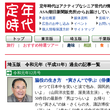
定年時代はアクティブなシニア世代の
ASA(朝日新聞販売所)
からお届けしてい
会社概要
媒体資料
送稿マ
広告のお申し込み
イベント
お問い
個人情報保護方針
サイトマップ
旅行
|
おすすめ特選ツアー
|
趣味
|
相談
|
食
埼玉版 令和元年（平成31年）過去の記事一覧
令和元年12月号
脇役の生き方 “寅さん”で学ぶ（俳
かつて日本中を笑いと涙で包み、国民的
いよ」（山田洋次監督、渥美清主演）。その
50作目の最新作「男はつらいよ お帰り
から“寅さん”の妹・さくらの夫、諏訪博