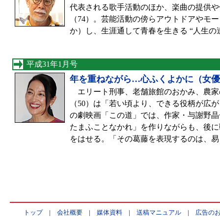
代表される歌手活動のほか、楽曲の提供や
（74）。芸能活動の傍らアウトドアやモ
か）し、生涯通して青春を生きる “人生の
平成31年1月号
年を重ねながら…心ふくよかに（女優
エリート刑事、老舗旅館のおかみ、農家
（50）は「若い頃より、できる役柄が広が
の劇映画「この道」では、作家・与謝野晶
たまふことなかれ」を作りながらも、後に
をはせる。「その葛藤を表現するのは、易
トップ
|
会社概要
|
媒体資料
|
送稿マニュアル
|
広告の