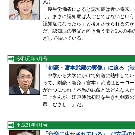
ん）
厚生労働省によると認知症は近い将来、6
う。まさに認知症は人ごとではないという
認知症になったら」と考えさせられるのが
だ。認知症の老父と向き合う妻と2人の娘
ざしで描いている。
令和元年5月号
「剣豪・宮本武蔵の実像」に迫る（映
中学から大学にかけて剣道に熱中していた
って、剣豪・新免（宮本）武蔵はヒーロー
がたつにつれ「本当の武蔵とはどんな人だ
三上さんが、江戸時代初期を生きた剣豪の
蔵—むさし—」だ。
平成31年4月号
「音楽に生かされている」（“左手の