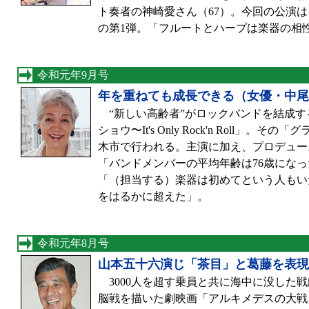
ト奏者の神崎愛さん（67）。今回の公演
の第1弾。「フルートとハープは楽器の相
令和元年9月号
年を重ねても成長できる（女優・中尾
“新しい高齢者”がロックバンドを結成す
ショウ〜It's Only Rock'n Roll」
木市で行われる。主演に加え、プロデュー
「バンドメンバーの平均年齢は76歳にな
「（担当する）楽器は初めてという人もい
をはるかに超えた」。
令和元年8月号
山本五十六演じ「茶目」と葛藤を表現
3000人を超す乗員と共に海中に没した
脳戦を描いた劇映画「アルキメデスの大戦