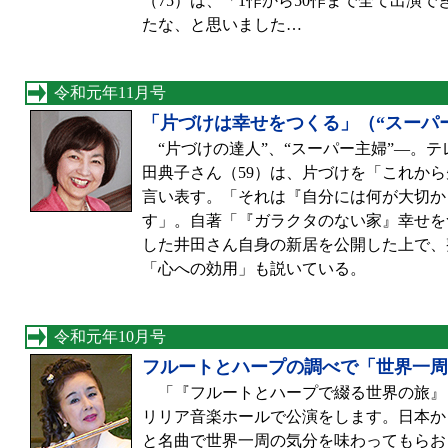
（75）は、「1作から50作まで全て出演
たな、と思いました…
令和元年11月号
「片づけは幸せをつくる」（“スーパ
“片づけの達人”、“スーパー主婦”—。
田典子さん（59）は、片づけを「これか
言い表す。「それは『自分には何が大切か
す」。自著「『ガラクタのない家』幸せを
した井田さん自身の新居を公開した上で、
「心への効用」も説いている。
令和元年10月号
フルートとハープの調べで「世界一周
「『フルートとハープで綴る世界の旅』と
リリア音楽ホールで公演をします。日本か
と名曲で世界一周の気分を味わってもらお