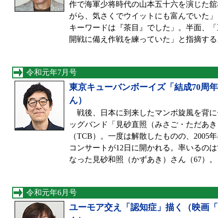
作で海軍少将時代の山本五十六を演じた舘
がら、気さくでウイットにも富んでいた」
キーワードは『茶目』でした」。半面、「
開戦に備え作戦を練っていた」と指摘する
令和元年7月号
東京キューバンボーイズ「結成70周
ん）
戦後、日本に到来したマンボ旋風を背に
ッグバンド「見砂直照（みさご・ただあき
（TCB）。一度は解散したものの、2005
コンサートが12日に開かれる。率いるの
なった見砂和照（かずあき）さん（67）。
令和元年6月号
ユーモア交え「認知症」描く（映画「