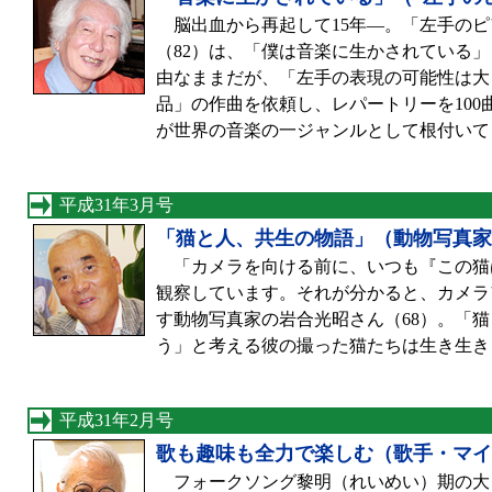
脳出血から再起して15年—。「左手のピ
（82）は、「僕は音楽に生かされている
由なままだが、「左手の表現の可能性は大
品」の作曲を依頼し、レパートリーを10
が世界の音楽の一ジャンルとして根付いて
平成31年3月号
「猫と人、共生の物語」（動物写真家
「カメラを向ける前に、いつも『この猫
観察しています。それが分かると、カメラ
す動物写真家の岩合光昭さん（68）。「
う」と考える彼の撮った猫たちは生き生き
平成31年2月号
歌も趣味も全力で楽しむ（歌手・マイ
フォークソング黎明（れいめい）期の大ヒ