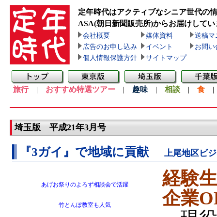
定年時代はアクティブなシニア世代の
ASA(朝日新聞販売所)
からお届けしてい
会社概要
媒体資料
送稿マ
広告のお申し込み
イベント
お問い
個人情報保護方針
サイトマップ
旅行
|
おすすめ特選ツアー
|
趣味
|
相談
|
食
埼玉版 平成21年3月号
『3ガイ』で地域に貢献
上尾地区ビジ
経験
あげお祭りのよろず相談会で活躍
企業O
竹とんぼ教室も人気