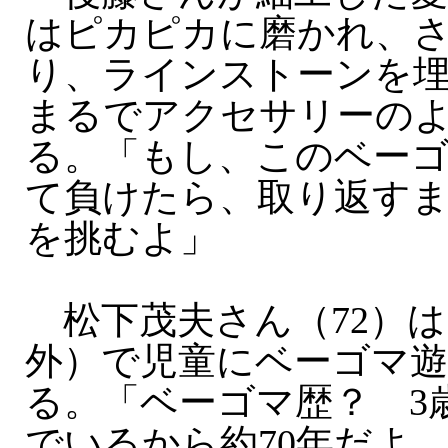
はピカピカに磨かれ、
り、ラインストーンを
まるでアクセサリーの
る。「もし、このベー
て負けたら、取り返す
を挑むよ」
松下茂夫さん（72）は
外）で児童にベーゴマ
る。「ベーゴマ歴？ 3
でいるから約70年だよ