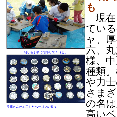
も
現在
ている
ャ、厚
六、丸
削りも丁寧に指導してくれる。
様、中
種類。
や力士
さまざ
の名は
後藤さんが加工したベーゴマの数々
高いベ