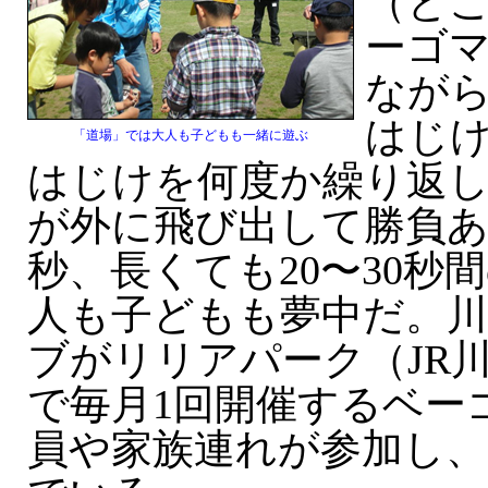
（と
ーゴ
なが
はじ
「道場」では大人も子どもも一緒に遊ぶ
はじけを何度か繰り返
が外に飛び出して勝負
秒、長くても20〜30秒
人も子どもも夢中だ。
ブがリリアパーク（JR
で毎月1回開催するベー
員や家族連れが参加し