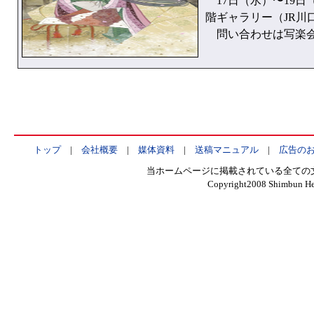
17日（水）〜19日
階ギャラリー（JR川
問い合わせは写楽会・森 
トップ
|
会社概要
|
媒体資料
|
送稿マニュアル
|
広告の
当ホームページに掲載されている全ての
Copyright2008 Shimbun Hen