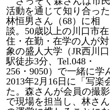
さっそく森さんは市
活動を通じて知り合っ
林恒男さん（68）に相
談。50歳以上の川口市在
住・在勤・在学の人が対
象の盛人大学（JR西川口
駅徒歩3分、Tel.048・
256・9050）で一緒に
2013年2月16日に「写
た。森さんが会員の撮影
で現場を担当し、林さ