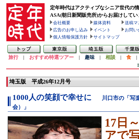
定年時代はアクティブなシニア世代の
ASA(朝日新聞販売所)
からお届けしてい
会社概要
媒体資料
送稿マ
広告のお申し込み
イベント
お問い
個人情報保護方針
サイトマップ
旅行
|
おすすめ特選ツアー
|
趣味
|
相談
|
食
埼玉版 平成26年12月号
1000人の笑顔で幸せに
川口市の「写
会）」
17日
アで