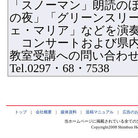
「スノーマン」朗読の
の夜」「グリーンスリ
ェ・マリア」などを演
コンサートおよび県内
教室受講への問い合わ
Tel.0297・68・7538
トップ
|
会社概要
|
媒体資料
|
送稿マニュアル
|
広告の
当ホームページに掲載されている全ての
Copyright2008 Shimbun Hen