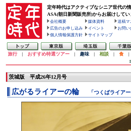
定年時代はアクティブなシニア世代の
ASA(朝日新聞販売所)
からお届けしてい
会社概要
媒体資料
送稿マ
広告のお申し込み
イベント
お問い
個人情報保護方針
サイトマップ
旅行
|
おすすめ特選ツアー
|
趣味
|
相談
|
食
茨城版 平成26年12月号
広がるライアーの輪
「つくばライアー