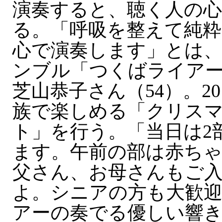
演奏すると、聴く人の
る。「呼吸を整えて純粋
心で演奏します」とは
ンブル「つくばライア
芝山恭子さん（54）。2
族で楽しめる「クリス
ト」を行う。「当日は2
ます。午前の部は赤ち
父さん、お母さんもご
よ。シニアの方も大歓
アーの奏でる優しい響