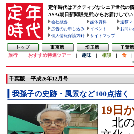
定年時代はアクティブなシニア世代の
ASA(朝日新聞販売所)
からお届けしてい
会社概要
媒体資料
送稿マ
広告のお申し込み
イベント
お問い
個人情報保護方針
サイトマップ
旅行
|
おすすめ特選ツアー
|
趣味
|
相談
|
食
千葉版 平成26年12月号
我孫子の史跡・風景など100点描く
19日
北の