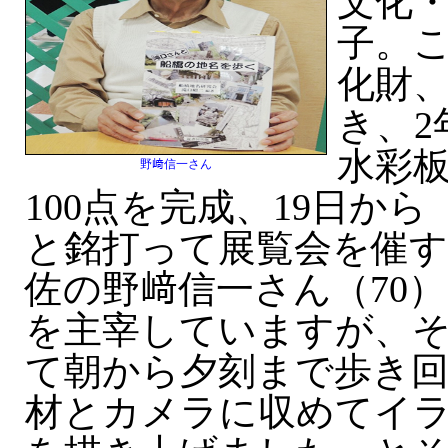
文化
子。
化財
き、2
水彩
野﨑信一さん
100点を完成、19日から
と銘打って展覧会を催す
佐の野﨑信一さん（70
を主宰していますが、
て朝から夕刻まで歩き
材とカメラに収めてイラ