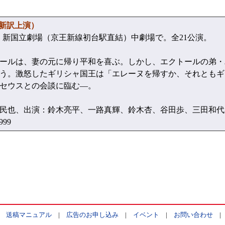
新訳上演）
、新国立劇場（京王新線初台駅直結）中劇場で。全21公演。
ールは、妻の元に帰り平和を喜ぶ。しかし、エクトールの弟・
う。激怒したギリシャ国王は「エレーヌを帰すか、それともギ
セウスとの会談に臨む—。
也、出演：鈴木亮平、一路真輝、鈴木杏、谷田歩、三田和代ほか
99
|
送稿マニュアル
|
広告のお申し込み
|
イベント
|
お問い合わせ