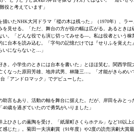
難役と考えています」
いたNHK大河ドラマ「樅の木は残った」（1970年）、ラ
笑みを見せる。「ただ、舞台の方が役の幅は広がる。あるときは
ない。「どんな役でも演じ切ってみせる—。私は役者という稼
的に台本を読み込む。「字句の記憶だけでは『せりふを覚えた
らいにならないと…」
き。小学生のときには台本を書いた」とほほ笑む。関西学院
くなった原田芳雄、地井武男、林隆三…。「才能がきらめいてい
舞台「アンドロマック」でデビューした。
助言もあり、活動の軸を舞台に据えた。だが、岸田をみとった
40歳を過ぎていたので勇気がいりました」
上ひさしの薫陶を受け、「紙屋町さくらホテル」など10以上
感じた」。菊田一夫演劇賞（91年度）や2度の読売演劇大賞最優