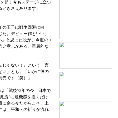
年を超す今もステージに立つ
るときさえあります」
イの王子は戦争回避に向
じた。デビュー作といい、
い』と思った役が、今度のエ
強い意志がある。重層的な
んじゃない！』という一言
ない」とも。「いかに役の
商売です（笑）」
は「戦後72年の今、日本で
潮流”に危機感を抱くだけ
目に余る今だからこそ、上
には、平和への祈りが流れ