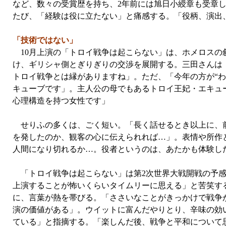
など、数々の受賞歴を持ち、2年前には旭日小綬章も受章し
たび、「経験は役に立たない」と痛感する。「役柄、演出
「技術ではない」
10月上演の「トロイ戦争は起こらない」は、ホメロスの
け、ギリシャ側とぎりぎりの交渉を展開する。三田さんは
トロイ戦争とは縁がありますね」。ただ、「今年の方が“わ
キューブです」。主人公の母でもあるトロイ王妃・エキュ
心理構造を持つ女性です」
せりふの多くは、ごく短い。「長く話せるとき以上に、前
を発したのか、観客の心に伝えられれば…」。表情や所作
人間になり切れるか…。役者というのは、あたかも体験し
「トロイ戦争は起こらない」は第2次世界大戦開戦の予感が
上演することが怖いくらいタイムリーに思える」と苦笑す
に、言葉が熱を帯びる。「ささいなことがきっかけで戦争
演の価値がある」。ウイットに富んだやりとり、辛味の効
ている」と指摘する。「楽しんだ後、戦争と平和について