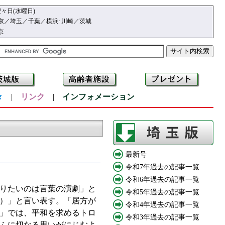
々日(水曜日)
京／埼玉／千葉／横浜･川崎／茨城
京
々
|
リンク
|
インフォメーション
最新号
令和7年過去の記事一覧
令和6年過去の記事一覧
りたいのは言葉の演劇」と
令和5年過去の記事一覧
）」と言い表す。「居方が
令和4年過去の記事一覧
い」では、平和を求めるトロ
令和3年過去の記事一覧
ふに切なる思いがにじむよ