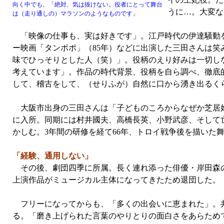
向く中でも、「絶対、気は抜けない。役者にとって舞台
うに…。大変な
は（走り通しの）マラソンのようなものです」
「映像の仕事も、実は好きです」。江戸時代の伊達騒動を描
ー映画「タンポポ」（85年）などに出演した三田さんは
味でひっそりとした人（笑）」。役柄のえり好みは一切し
考えています」。作品の時代背景、役柄を自ら調べ、徹底
して、稽古をして、（せりふが）自然に口から湧き出るく
大阪市出身の三田さんは「子どものころからなぜか芝居好
に入所。同期には村井國夫、高橋長英、小野武彦、そして亡
かしむ。3年間の研修を経て66年、トロイ戦争後を描いた
「経験、通用しない」
その後、劇団四季に所属。長く連れ添った俳優・岸田森の
上演作品がミュージカル主体になってきたため退団した。「
フリーになってからも、「多くの出会いに恵まれた」。井
る。「磨き上げられた言葉のやりとりの面白さをあらためて