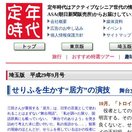
定年時代はアクティブなシニア世代の
ASA(朝日新聞販売所)
からお届けしてい
会社概要
媒体資料
広告のお申し込み
イベント
個人情報保護方針
サイトマップ
旅行
|
おすすめ特選ツアー
|
趣
埼玉版 平成29年9月号
せりふを生かす“居方”の演技
舞台
10月、「トロ
三田さんが重視する「居方」は、日常の言葉として使わ
役者としての活
れることはまずない“舞台用語”。「私が調べた限り、国
明言する。その
語辞典にも載っていない。『舞台でのありよう』を突き
詰めて考えた末に思い付いた、私の造語かも…」。観客
良くないと、せ
の視線のほとんどが、せりふを発しているほかの役者に
イの王妃役。だ