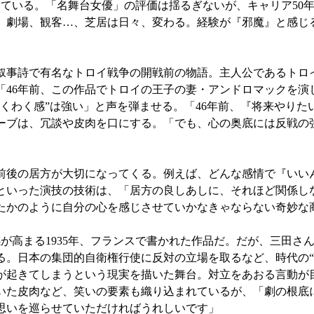
ている。「名舞台女優」の評価は揺るぎないが、キャリア50
、劇場、観客…、芝居は日々、変わる。経験が『邪魔』と感じ
叙事詩で有名なトロイ戦争の開戦前の物語。主人公であるトロ
「46年前、この作品でトロイの王子の妻・アンドロマックを演
くわく感”は強い」と声を弾ませる。「46年前、『将来やりた
ーブは、冗談や皮肉を口にする。「でも、心の奥底には反戦の
後の居方が大切になってくる。例えば、どんな感情で『いい
といった演技の技術は、「居方の良しあしに、それほど関係し
たかのように自分の心を感じさせていかなきゃならない奇妙な
高まる1935年、フランスで書かれた作品だ。だが、三田さん
る。日本の集団的自衛権行使に反対の立場を取るなど、時代の“
が起きてしまうという現実を描いた舞台。対立をあおる言動が
いた皮肉など、笑いの要素も織り込まれているが、「劇の根底
思いを巡らせていただければうれしいです」