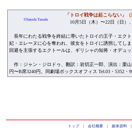
「トロイ戦争は起こらない」（
©Satoshi Yasuda
10月5日（木）〜22日（日）
長年にわたる戦争を終結に導いたトロイの王子・エクト
妃・エレーヌに心を奪われ、彼女をトロイに誘拐してしま
回避を主張するエクトールは、ギリシャの知将・オデュッ
作：ジャン・ジロドゥ、翻訳：岩切正一郎、演出：栗山民
円〜B席3240円。同劇場ボックスオフィス Tel.03・5352・99
トップ
|
会社概要
|
媒体資料