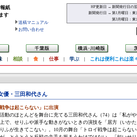
HP更新日 →
新聞発行日の翌
情報紙
新聞発行日 →
第1月曜日：東
ます
第3月曜日：東
送稿マニュアル
お問い合わせ
味
|
相談
|
食
|
仕事
|
学ぶ
|
これは便利これは楽
女優・三田和代さん
イ戦争は起こらない」に出演
動のほとんどを舞台に充てる三田和代さん（74）は「私がや
上で、せりふや派手な動きがないときの演技を「居方（いかた
りふが生きてこない」。10月の舞台「トロイ戦争は起こらな
が、とうとうと反戦の弁舌を振るうわけではない。「短いせり