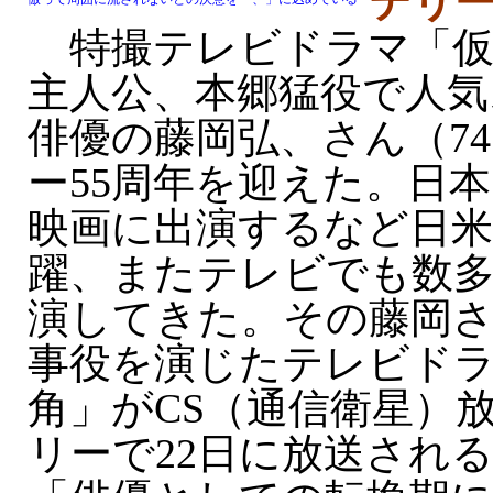
テリ
特撮テレビドラマ「仮
主人公、本郷猛役で人気
俳優の藤岡弘、さん（7
ー55周年を迎えた。日
映画に出演するなど日米
躍、またテレビでも数
演してきた。その藤岡
事役を演じたテレビド
角」がCS（通信衛星）放
リーで22日に放送され