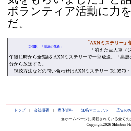
ボランティア活動に力
だ。
「AXNミステリー」
©NHK 「高層の死角」
「消えた巨人軍（ジャ
午後11時から全5話をAXNミステリーで一挙放送。「高層の
分から放送する。
視聴方法などの問い合わせはAXNミステリー Tel.0570・00
トップ
|
会社概要
|
媒体資料
|
送稿マニュアル
|
広告の
当ホームページに掲載されている全ての
Copyright
2026 Shimbun Hen