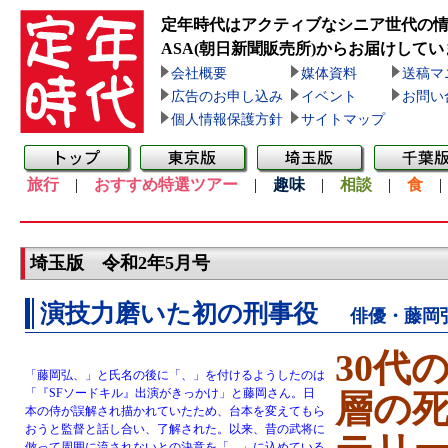
定年時代はアクティブなシニア世代の
ASA(朝日新聞販売所)
からお届けしてい
会社概要
媒体資料
送稿マ
広告のお申し込み
イベント
お問い
個人情報保護方針
サイトマップ
旅行
|
おすすめ特選ツアー
|
趣味
|
相談
|
食
埼玉版 令和2年5月号
演技力磨いた初の刑事役
俳優・藤岡
30代
「藤岡弘、」と氏名の後に「、」を付けるようしたのは
「『SFソードキル』出演がきっかけ」と藤岡さん。日
層の死
本の侍が誤解され描かれていたため、台本を変えてもら
おうと監督と話し合い、了解された。以来、昔の武将に
倣って周囲に流されないとの決意を「、」に込めている